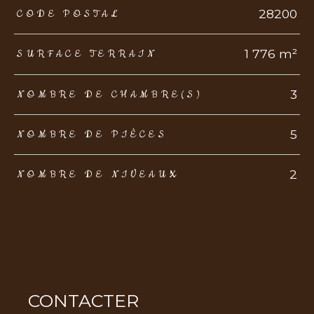
TRAD_ZEPHYR_Caracteristique
TRAD_ZEPHYR_Valeurs
28200
CODE POSTAL
1 776 m²
SURFACE TERRAIN
3
NOMBRE DE CHAMBRE(S)
5
NOMBRE DE PIÈCES
2
NOMBRE DE NIVEAUX
CONTACTER