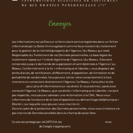
INFORMATIONS RELATIVES AU TRAITEMENT
DE MES DONNÉES PERSONNELLES (*)*
Envoyer
Les informations recueillies sur ce formulaire sont enregistrées dans un fichier
informatisé par La Boite Immo agissant comme Sous-traitant du traitement
pour la gestion de la clientèle/prospects de l'Agence / du Réseau qui reste
Responsable du Traitement de vos Données personnelles. La base légale du
traitement repose sur l'intérêt légitime de l'Agence / du Réseau. Elles sont
conservées jusqu'à demande de suppression et sont destinées à l'Agence / au
Réseau. Conformément à la loi « informatique et libertés », vous disposez des
droits d’accès, de rectification, d’effacement, d’opposition, de limitation et de
portabilité de vos données. Vous pouvez retirer votre consentement à tout
moment en contactant directement l’Agence / Le Réseau. Consultez le site
http
s://cnil.fr/fr
pour plus d’informations sur vos droits. Si vous estimez, après avoir
contacté l'Agence / le Réseau, que vos droits « Informatique et Libertés » ne sont
pas respectés, vous pouvez adresser une réclamation à la CNIL. Nous vous
informons de l’existence de la liste d'opposition au démarchage téléphonique «
Bloctel », sur laquelle vous pouvez vous inscrire ici :
https://www.bloctel.gouv.fr
.
Dans le cadre de la protection des Données personnelles, nous vous invitons à ne
pas inscrire de Données sensibles dans le champ de saisie libre.
Ce site est protégé par reCAPTCHA, les
Politiques de Confidentialité
et es
Condi
tions d'utilisation
de Google s'appliquent.