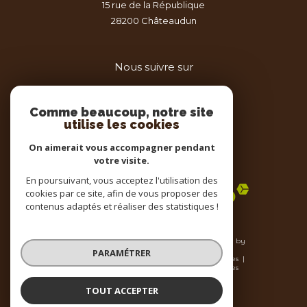
15 rue de la République
28200
châteaudun
Nous suivre sur
Comme beaucoup, notre site
utilise les cookies
On aimerait vous accompagner pendant
votre visite.
Adhérents
En poursuivant, vous acceptez l'utilisation des
cookies par ce site, afin de vous proposer des
contenus adaptés et réaliser des statistiques !
© 2026 | Tous droits réservés | Traduction powered by
Google |
PARAMÉTRER
Nos honoraires
Plan du site
Mentions légales
Admin
Nos liens
Politique RGPD
Cookies
TOUT ACCEPTER