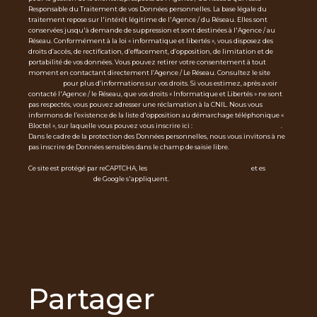
Responsable du Traitement de vos Données personnelles. La base légale du
traitement repose sur l'intérêt légitime de l'Agence / du Réseau. Elles sont
conservées jusqu'à demande de suppression et sont destinées à l'Agence / au
Réseau. Conformément à la loi « informatique et libertés », vous disposez des
droits d’accès, de rectification, d’effacement, d’opposition, de limitation et de
portabilité de vos données. Vous pouvez retirer votre consentement à tout
moment en contactant directement l’Agence / Le Réseau. Consultez le site
http
s://cnil.fr/fr
pour plus d’informations sur vos droits. Si vous estimez, après avoir
contacté l'Agence / le Réseau, que vos droits « Informatique et Libertés » ne sont
pas respectés, vous pouvez adresser une réclamation à la CNIL. Nous vous
informons de l’existence de la liste d'opposition au démarchage téléphonique «
Bloctel », sur laquelle vous pouvez vous inscrire ici :
https://www.bloctel.gouv.fr
.
Dans le cadre de la protection des Données personnelles, nous vous invitons à ne
pas inscrire de Données sensibles dans le champ de saisie libre.
Ce site est protégé par reCAPTCHA, les
Politiques de Confidentialité
et es
Condi
tions d'utilisation
de Google s'appliquent.
partager