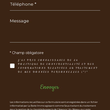
*
Message
*
* Champ obligatoire
J'AI PRIS CONNAISSANCE DE LA
POLITIQUE DE CONFIDENTIALITÉ ET DES
INFORMATIONS RELATIVES AU TRAITEMENT
DE MES DONNÉES PERSONNELLES (*)*
Envoyer
Les informations recueillies sur ce formulaire sont enregistrées dans un fichier
informatisé par La Boite Immo agissant comme Sous-traitant du traitement
pour la gestion de la clientèle/prospects de l'Agence / du Réseau qui reste