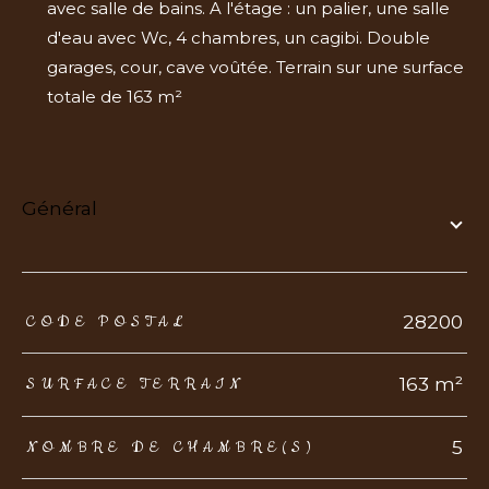
avec salle de bains. A l'étage : un palier, une salle
d'eau avec Wc, 4 chambres, un cagibi. Double
garages, cour, cave voûtée. Terrain sur une surface
totale de 163 m²
général
TRAD_ZEPHYR_Caracteristique
TRAD_ZEPHYR_Valeurs
28200
CODE POSTAL
163 m²
SURFACE TERRAIN
5
NOMBRE DE CHAMBRE(S)