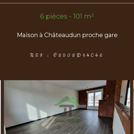
6 pièces - 101 m²
Maison à Châteaudun proche gare
REF : V8908D14C46