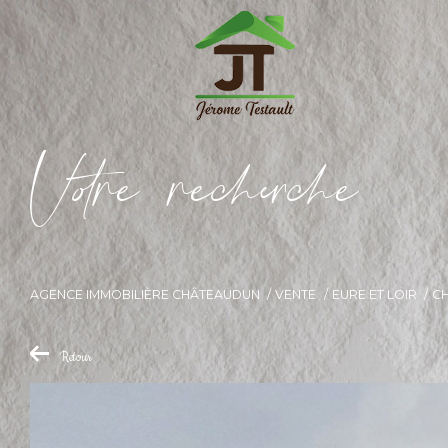
V
o
r
e
r
e
c
e
c
e
AGENCE IMMOBILIÈRE CHÂTEAUDUN
VENTE
EURE ET LOIR
C
Retour