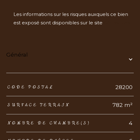
Les informations sur les risques auxquels ce bien
est exposé sont disponibles sur le site
Géorisques
général
TRAD_ZEPHYR_Caracteristique
TRAD_ZEPHYR_Valeurs
28200
CODE POSTAL
782 m²
SURFACE TERRAIN
4
NOMBRE DE CHAMBRE(S)