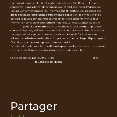
traitement repose sur l'intérêt légitime de l'Agence / du Réseau. Elles sont
conservées jusqu'à demande de suppression et sont destinées à l'Agence / au
Réseau. Conformément à la loi « informatique et libertés », vous disposez des
droits d’accès, de rectification, d’effacement, d’opposition, de limitation et de
portabilité de vos données. Vous pouvez retirer votre consentement à tout
moment en contactant directement l’Agence / Le Réseau. Consultez le site
http
s://cnil.fr/fr
pour plus d’informations sur vos droits. Si vous estimez, après avoir
contacté l'Agence / le Réseau, que vos droits « Informatique et Libertés » ne sont
pas respectés, vous pouvez adresser une réclamation à la CNIL. Nous vous
informons de l’existence de la liste d'opposition au démarchage téléphonique «
Bloctel », sur laquelle vous pouvez vous inscrire ici :
https://www.bloctel.gouv.fr
.
Dans le cadre de la protection des Données personnelles, nous vous invitons à ne
pas inscrire de Données sensibles dans le champ de saisie libre.
Ce site est protégé par reCAPTCHA, les
Politiques de Confidentialité
et es
Condi
tions d'utilisation
de Google s'appliquent.
partager