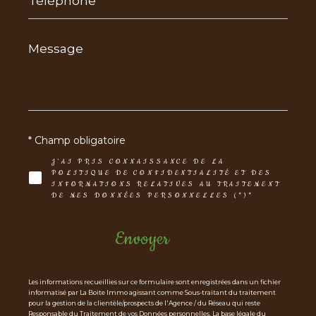
Message
*
* Champ obligatoire
J'AI PRIS CONNAISSANCE DE LA
POLITIQUE DE CONFIDENTIALITÉ ET DES
INFORMATIONS RELATIVES AU TRAITEMENT
DE MES DONNÉES PERSONNELLES (*)*
Envoyer
Les informations recueillies sur ce formulaire sont enregistrées dans un fichier
informatisé par La Boite Immo agissant comme Sous-traitant du traitement
pour la gestion de la clientèle/prospects de l'Agence / du Réseau qui reste
Responsable du Traitement de vos Données personnelles. La base légale du