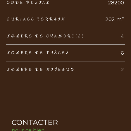
TRAD_ZEPHYR_Caracteristique
TRAD_ZEPHYR_Valeurs
28200
CODE POSTAL
202 m²
SURFACE TERRAIN
4
NOMBRE DE CHAMBRE(S)
6
NOMBRE DE PIÈCES
2
NOMBRE DE NIVEAUX
CONTACTER
pour ce bien