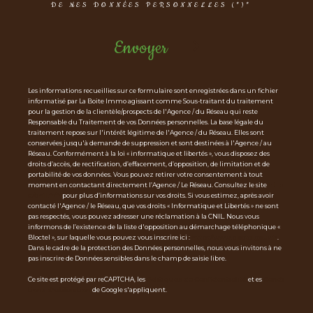
DE MES DONNÉES PERSONNELLES (*)*
Envoyer
Les informations recueillies sur ce formulaire sont enregistrées dans un fichier
informatisé par La Boite Immo agissant comme Sous-traitant du traitement
pour la gestion de la clientèle/prospects de l'Agence / du Réseau qui reste
Responsable du Traitement de vos Données personnelles. La base légale du
traitement repose sur l'intérêt légitime de l'Agence / du Réseau. Elles sont
conservées jusqu'à demande de suppression et sont destinées à l'Agence / au
Réseau. Conformément à la loi « informatique et libertés », vous disposez des
droits d’accès, de rectification, d’effacement, d’opposition, de limitation et de
portabilité de vos données. Vous pouvez retirer votre consentement à tout
moment en contactant directement l’Agence / Le Réseau. Consultez le site
http
s://cnil.fr/fr
pour plus d’informations sur vos droits. Si vous estimez, après avoir
contacté l'Agence / le Réseau, que vos droits « Informatique et Libertés » ne sont
pas respectés, vous pouvez adresser une réclamation à la CNIL. Nous vous
informons de l’existence de la liste d'opposition au démarchage téléphonique «
Bloctel », sur laquelle vous pouvez vous inscrire ici :
https://www.bloctel.gouv.fr
.
Dans le cadre de la protection des Données personnelles, nous vous invitons à ne
pas inscrire de Données sensibles dans le champ de saisie libre.
Ce site est protégé par reCAPTCHA, les
Politiques de Confidentialité
et es
Condi
tions d'utilisation
de Google s'appliquent.