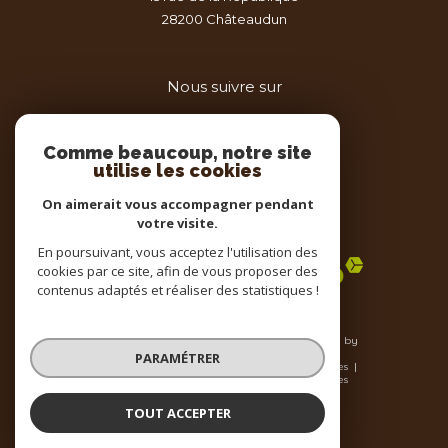
28200
châteaudun
Nous suivre sur
Comme beaucoup, notre site
utilise les cookies
On aimerait vous accompagner pendant
votre visite.
Adhérents
En poursuivant, vous acceptez l'utilisation des
cookies par ce site, afin de vous proposer des
contenus adaptés et réaliser des statistiques !
© 2026 | Tous droits réservés | Traduction powered by
Google |
PARAMÉTRER
Nos honoraires
Plan du site
Mentions légales
Admin
Nos liens
Politique RGPD
Cookies
TOUT ACCEPTER