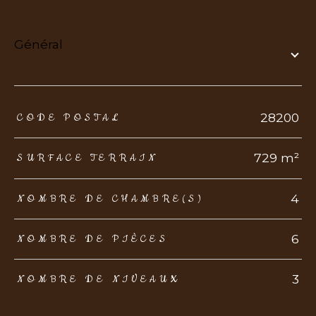
général
TRAD_ZEPHYR_Caracteristique
TRAD_ZEPHYR_Valeurs
28200
CODE POSTAL
729 m²
SURFACE TERRAIN
4
NOMBRE DE CHAMBRE(S)
6
NOMBRE DE PIÈCES
3
NOMBRE DE NIVEAUX