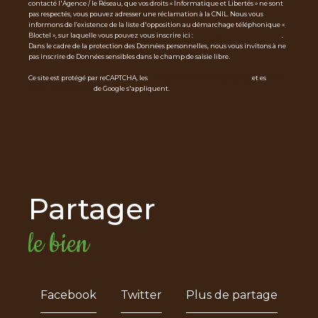
contacté l'Agence / le Réseau, que vos droits « Informatique et Libertés » ne sont
pas respectés, vous pouvez adresser une réclamation à la CNIL. Nous vous
informons de l’existence de la liste d'opposition au démarchage téléphonique «
Bloctel », sur laquelle vous pouvez vous inscrire ici :
https://www.bloctel.gouv.fr
.
Dans le cadre de la protection des Données personnelles, nous vous invitons à ne
pas inscrire de Données sensibles dans le champ de saisie libre.
Ce site est protégé par reCAPTCHA, les
Politiques de Confidentialité
et es
Condi
tions d'utilisation
de Google s'appliquent.
partager
le bien
Facebook
Twitter
Plus de partage