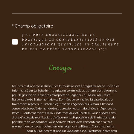
* Champ obligatoire
J'AI PRIS CONNAISSANCE DE LA
POLITIQUE DE CONFIDENTIALITÉ ET DES
INFORMATIONS RELATIVES AU TRAITEMENT
DE MES DONNÉES PERSONNELLES (*)*
Envoyer
Les informations recueillies sur ce formulaire sont enregistrées dans un fichier
informatisé par La Boite Immo agissant comme Sous-traitant du traitement
pour la gestion de la clientèle/prospects de l'Agence / du Réseau qui reste
Responsable du Traitement de vos Données personnelles. La base légale du
traitement repose sur l'intérêt légitime de l'Agence / du Réseau. Elles sont
conservées jusqu'à demande de suppression et sont destinées à l'Agence / au
Réseau. Conformément à la loi « informatique et libertés », vous disposez des
droits d’accès, de rectification, d’effacement, d’opposition, de limitation et de
portabilité de vos données. Vous pouvez retirer votre consentement à tout
moment en contactant directement l’Agence / Le Réseau. Consultez le site
http
s://cnil.fr/fr
pour plus d’informations sur vos droits. Si vous estimez, après avoir