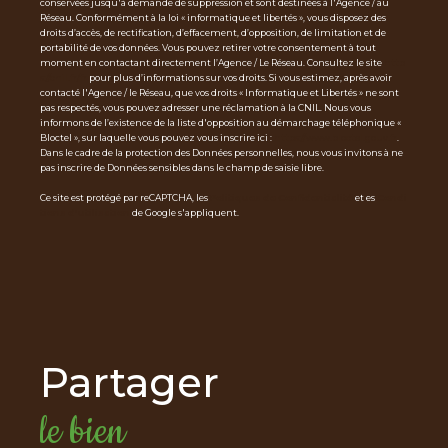
conservées jusqu'à demande de suppression et sont destinées à l'Agence / au
Réseau. Conformément à la loi « informatique et libertés », vous disposez des
droits d’accès, de rectification, d’effacement, d’opposition, de limitation et de
portabilité de vos données. Vous pouvez retirer votre consentement à tout
moment en contactant directement l’Agence / Le Réseau. Consultez le site
http
s://cnil.fr/fr
pour plus d’informations sur vos droits. Si vous estimez, après avoir
contacté l'Agence / le Réseau, que vos droits « Informatique et Libertés » ne sont
pas respectés, vous pouvez adresser une réclamation à la CNIL. Nous vous
informons de l’existence de la liste d'opposition au démarchage téléphonique «
Bloctel », sur laquelle vous pouvez vous inscrire ici :
https://www.bloctel.gouv.fr
.
Dans le cadre de la protection des Données personnelles, nous vous invitons à ne
pas inscrire de Données sensibles dans le champ de saisie libre.
Ce site est protégé par reCAPTCHA, les
Politiques de Confidentialité
et es
Condi
tions d'utilisation
de Google s'appliquent.
partager
le bien