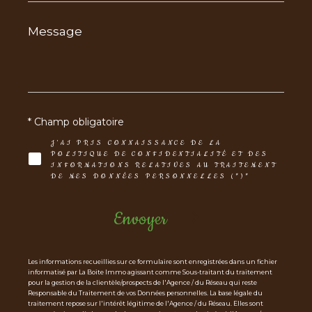
Message
*
* Champ obligatoire
J'AI PRIS CONNAISSANCE DE LA
POLITIQUE DE CONFIDENTIALITÉ ET DES
INFORMATIONS RELATIVES AU TRAITEMENT
DE MES DONNÉES PERSONNELLES (*)*
Envoyer
Les informations recueillies sur ce formulaire sont enregistrées dans un fichier
informatisé par La Boite Immo agissant comme Sous-traitant du traitement
pour la gestion de la clientèle/prospects de l'Agence / du Réseau qui reste
Responsable du Traitement de vos Données personnelles. La base légale du
traitement repose sur l'intérêt légitime de l'Agence / du Réseau. Elles sont