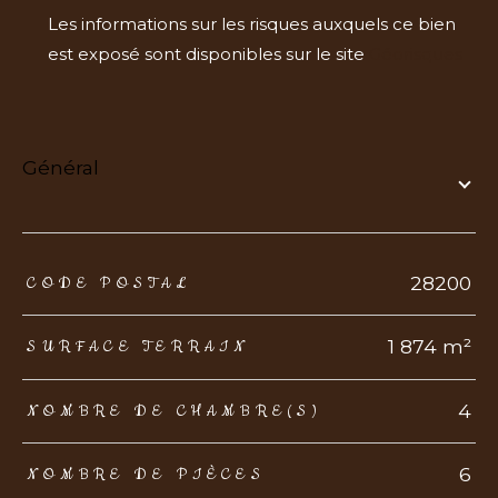
Les informations sur les risques auxquels ce bien
est exposé sont disponibles sur le site
Géorisques
général
TRAD_ZEPHYR_Caracteristique
TRAD_ZEPHYR_Valeurs
28200
CODE POSTAL
1 874 m²
SURFACE TERRAIN
4
NOMBRE DE CHAMBRE(S)
6
NOMBRE DE PIÈCES