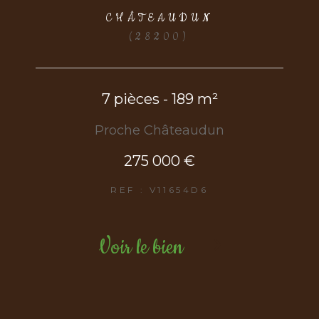
CHÂTEAUDUN
(28200)
7 pièces - 189 m²
Proche Châteaudun
275 000 €
REF : V11654D6
Voir le bien