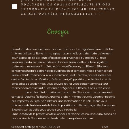
J'AI PRIS CONNAISSANCE DE LA
POLITIQUE DE CONFIDENTIALITÉ ET DES
INFORMATIONS RELATIVES AU TRAITEMENT
DE MES DONNÉES PERSONNELLES (*)*
Envoyer
Les informations recueillies sur ce formulaire sont enregistrées dans un fichier
informatisé par La Boite Immo agissant comme Sous-traitant du traitement
pour la gestion de la clientèle/prospects de l'Agence / du Réseau qui reste
Responsable du Traitement de vos Données personnelles. La base légale du
traitement repose sur l'intérêt légitime de l'Agence / du Réseau. Elles sont
conservées jusqu'à demande de suppression et sont destinées à l'Agence / au
Réseau. Conformément à la loi « informatique et libertés », vous disposez des
droits d’accès, de rectification, d’effacement, d’opposition, de limitation et de
portabilité de vos données. Vous pouvez retirer votre consentement à tout
moment en contactant directement l’Agence / Le Réseau. Consultez le site
http
s://cnil.fr/fr
pour plus d’informations sur vos droits. Si vous estimez, après avoir
contacté l'Agence / le Réseau, que vos droits « Informatique et Libertés » ne sont
pas respectés, vous pouvez adresser une réclamation à la CNIL. Nous vous
informons de l’existence de la liste d'opposition au démarchage téléphonique «
Bloctel », sur laquelle vous pouvez vous inscrire ici :
https://www.bloctel.gouv.fr
.
Dans le cadre de la protection des Données personnelles, nous vous invitons à ne
pas inscrire de Données sensibles dans le champ de saisie libre.
Ce site est protégé par reCAPTCHA, les
Politiques de Confidentialité
et es
Condi