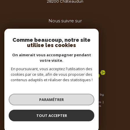
28200
châteaudun
Nous suivre sur
Comme beaucoup, notre site
utilise les cookies
On aimerait vous accompagner pendant
votre visite.
Adhérents
En poursuivant, vous acceptez l'utilisation des
cookies par ce site, afin de vous proposer des
contenus adaptés et réaliser des statistiques !
© 2026 | Tous droits réservés | Traduction powered by
Google |
PARAMÉTRER
Nos honoraires
Plan du site
Mentions légales
Admin
Nos liens
Politique RGPD
Cookies
TOUT ACCEPTER