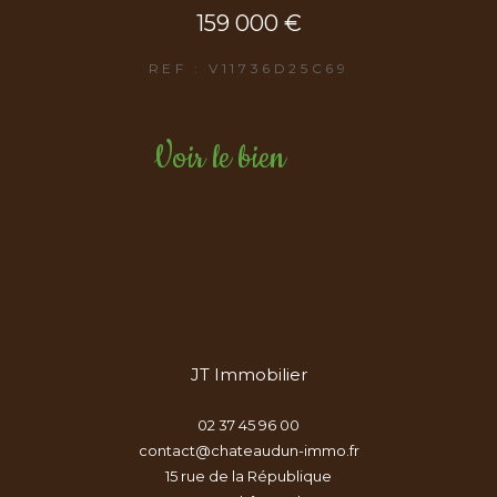
159 000 €
REF : V11736D25C69
Voir le bien
JT Immobilier
02 37 45 96 00
contact@chateaudun-immo.fr
15 rue de la République