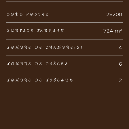
TRAD_ZEPHYR_Caracteristique
TRAD_ZEPHYR_Valeurs
28200
CODE POSTAL
724 m²
SURFACE TERRAIN
4
NOMBRE DE CHAMBRE(S)
6
NOMBRE DE PIÈCES
2
NOMBRE DE NIVEAUX