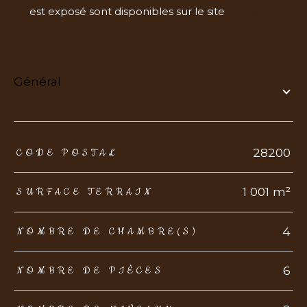
est exposé sont disponibles sur le site
Géorisques
général
TRAD_ZEPHYR_Caracteristique
TRAD_ZEPHYR_Valeurs
28200
CODE POSTAL
1 001 m²
SURFACE TERRAIN
4
NOMBRE DE CHAMBRE(S)
6
NOMBRE DE PIÈCES