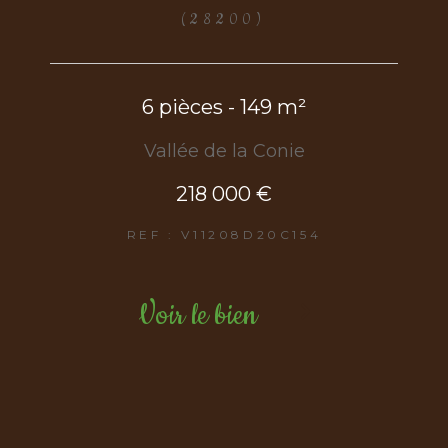
(28200)
6 pièces - 149 m²
Vallée de la Conie
218 000 €
REF : V11208D20C154
Voir le bien