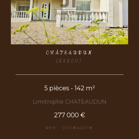
CHÂTEAUDUN
(28200)
5 pièces - 142 m²
Limitrophe CHATEAUDUN
277 000 €
REF : V11184D118