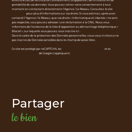
droits d’accès, de rectification, d’effacement, d’opposition, de limitation et de
portabilité de vos données. Vous pouvez retirer votre consentement à tout
moment en contactant directement l’Agence / Le Réseau. Consultez le site
http
s://cnil.fr/fr
pour plus d’informations sur vos droits. Si vous estimez, après avoir
contacté l'Agence / le Réseau, que vos droits « Informatique et Libertés » ne sont
pas respectés, vous pouvez adresser une réclamation à la CNIL. Nous vous
informons de l’existence de la liste d'opposition au démarchage téléphonique «
Bloctel », sur laquelle vous pouvez vous inscrire ici :
https://www.bloctel.gouv.fr
.
Dans le cadre de la protection des Données personnelles, nous vous invitons à ne
pas inscrire de Données sensibles dans le champ de saisie libre.
Ce site est protégé par reCAPTCHA, les
Politiques de Confidentialité
et es
Condi
tions d'utilisation
de Google s'appliquent.
partager
le bien