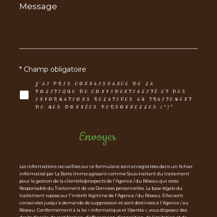
Message
*
* Champ obligatoire
J'AI PRIS CONNAISSANCE DE LA
POLITIQUE DE CONFIDENTIALITÉ ET DES
INFORMATIONS RELATIVES AU TRAITEMENT
DE MES DONNÉES PERSONNELLES (*)*
Envoyer
Les informations recueillies sur ce formulaire sont enregistrées dans un fichier
informatisé par La Boite Immo agissant comme Sous-traitant du traitement
pour la gestion de la clientèle/prospects de l'Agence / du Réseau qui reste
Responsable du Traitement de vos Données personnelles. La base légale du
traitement repose sur l'intérêt légitime de l'Agence / du Réseau. Elles sont
conservées jusqu'à demande de suppression et sont destinées à l'Agence / au
Réseau. Conformément à la loi « informatique et libertés », vous disposez des