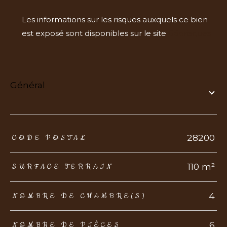
Les informations sur les risques auxquels ce bien
est exposé sont disponibles sur le site
Géorisques
général
TRAD_ZEPHYR_Caracteristique
TRAD_ZEPHYR_Valeurs
28200
CODE POSTAL
110 m²
SURFACE TERRAIN
4
NOMBRE DE CHAMBRE(S)
6
NOMBRE DE PIÈCES