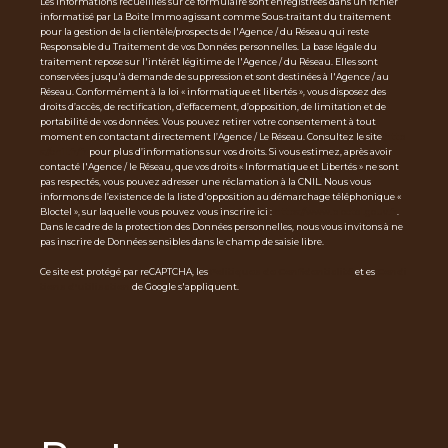
Les informations recueillies sur ce formulaire sont enregistrées dans un fichier
informatisé par La Boite Immo agissant comme Sous-traitant du traitement
pour la gestion de la clientèle/prospects de l'Agence / du Réseau qui reste
Responsable du Traitement de vos Données personnelles. La base légale du
traitement repose sur l'intérêt légitime de l'Agence / du Réseau. Elles sont
conservées jusqu'à demande de suppression et sont destinées à l'Agence / au
Réseau. Conformément à la loi « informatique et libertés », vous disposez des
droits d’accès, de rectification, d’effacement, d’opposition, de limitation et de
portabilité de vos données. Vous pouvez retirer votre consentement à tout
moment en contactant directement l’Agence / Le Réseau. Consultez le site
http
s://cnil.fr/fr
pour plus d’informations sur vos droits. Si vous estimez, après avoir
contacté l'Agence / le Réseau, que vos droits « Informatique et Libertés » ne sont
pas respectés, vous pouvez adresser une réclamation à la CNIL. Nous vous
informons de l’existence de la liste d'opposition au démarchage téléphonique «
Bloctel », sur laquelle vous pouvez vous inscrire ici :
https://www.bloctel.gouv.fr
.
Dans le cadre de la protection des Données personnelles, nous vous invitons à ne
pas inscrire de Données sensibles dans le champ de saisie libre.
Ce site est protégé par reCAPTCHA, les
Politiques de Confidentialité
et es
Condi
tions d'utilisation
de Google s'appliquent.