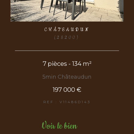
CHÂTEAUDUN
(28200)
7 pièces - 134 m²
5min Châteaudun
197 000 €
REF : V11486D143
Voir le bien