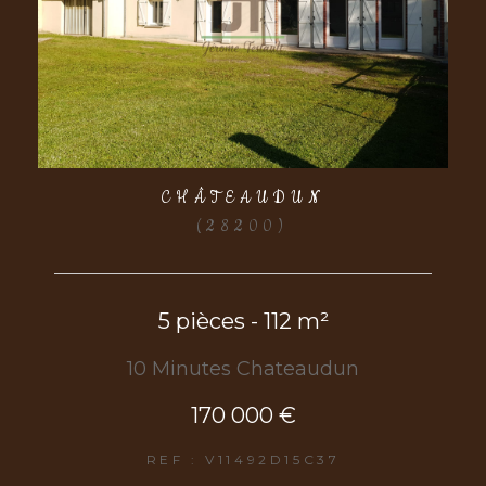
CHÂTEAUDUN
(28200)
5 pièces - 112 m²
10 Minutes Chateaudun
170 000 €
REF : V11492D15C37