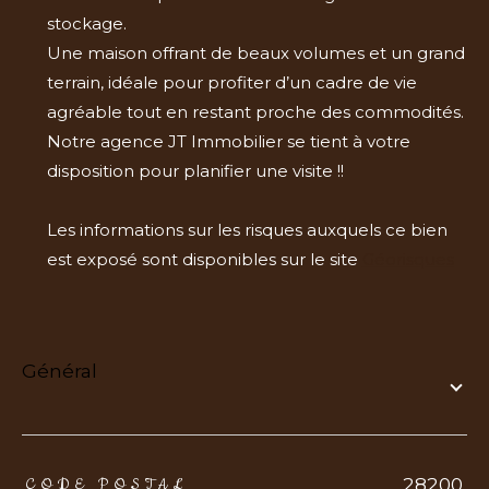
stockage.
Une maison offrant de beaux volumes et un grand
terrain, idéale pour profiter d’un cadre de vie
agréable tout en restant proche des commodités.
Notre agence JT Immobilier se tient à votre
disposition pour planifier une visite !!
Les informations sur les risques auxquels ce bien
est exposé sont disponibles sur le site
Géorisques
général
TRAD_ZEPHYR_Caracteristique
TRAD_ZEPHYR_Valeurs
28200
CODE POSTAL