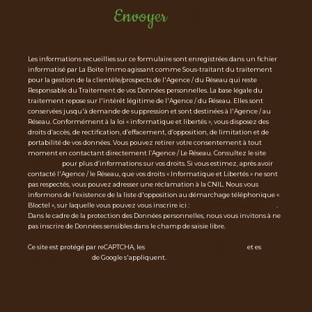
Envoyer
Les informations recueillies sur ce formulaire sont enregistrées dans un fichier
informatisé par La Boite Immo agissant comme Sous-traitant du traitement
pour la gestion de la clientèle/prospects de l'Agence / du Réseau qui reste
Responsable du Traitement de vos Données personnelles. La base légale du
traitement repose sur l'intérêt légitime de l'Agence / du Réseau. Elles sont
conservées jusqu'à demande de suppression et sont destinées à l'Agence / au
Réseau. Conformément à la loi « informatique et libertés », vous disposez des
droits d’accès, de rectification, d’effacement, d’opposition, de limitation et de
portabilité de vos données. Vous pouvez retirer votre consentement à tout
moment en contactant directement l’Agence / Le Réseau. Consultez le site
http
s://cnil.fr/fr
pour plus d’informations sur vos droits. Si vous estimez, après avoir
contacté l'Agence / le Réseau, que vos droits « Informatique et Libertés » ne sont
pas respectés, vous pouvez adresser une réclamation à la CNIL. Nous vous
informons de l’existence de la liste d'opposition au démarchage téléphonique «
Bloctel », sur laquelle vous pouvez vous inscrire ici :
https://www.bloctel.gouv.fr
.
Dans le cadre de la protection des Données personnelles, nous vous invitons à ne
pas inscrire de Données sensibles dans le champ de saisie libre.
Ce site est protégé par reCAPTCHA, les
Politiques de Confidentialité
et es
Condi
tions d'utilisation
de Google s'appliquent.