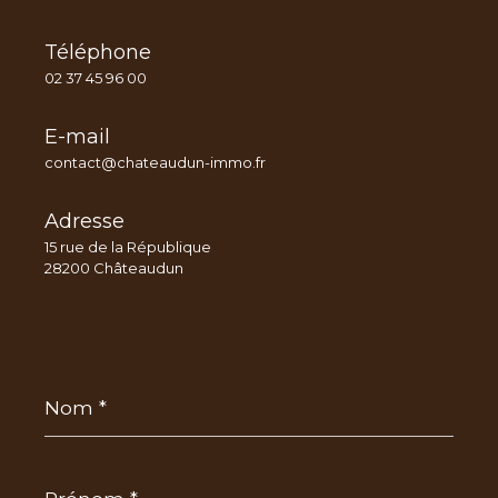
Téléphone
02 37 45 96 00
E-mail
contact@chateaudun-immo.fr
Adresse
15 rue de la République
28200 Châteaudun
Nom
*
Prénom
*