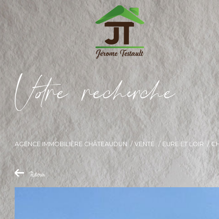
V
o
r
e
r
e
c
e
c
e
AGENCE IMMOBILIÈRE CHÂTEAUDUN
VENTE
EURE ET LOIR
C
Retour