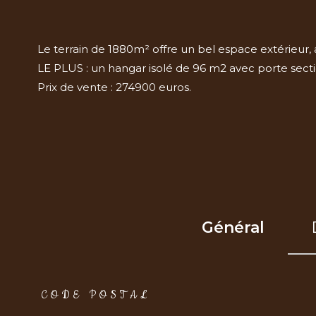
Le terrain de 1880m² offre un bel espace extérieur,
LE PLUS : un hangar isolé de 96 m2 avec porte sectio
Prix de vente : 274900 euros.
Général
TRAD_ZEPHYR_Caracteristique
TRAD_ZEPHYR_Val
CODE POSTAL