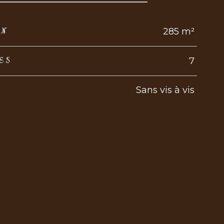
285 m²
IN
7
ES
Sans vis à vis