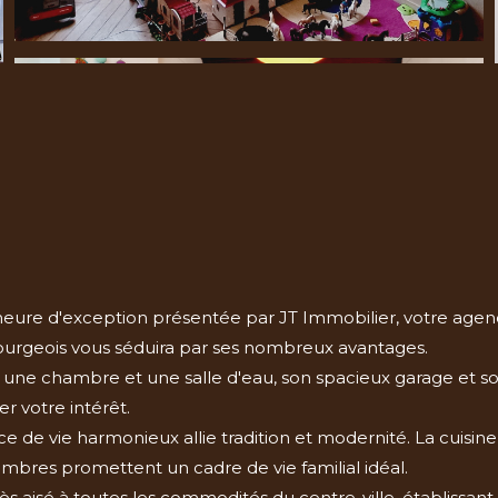
meure d'exception présentée par JT Immobilier, votre age
 bourgeois vous séduira par ses nombreux avantages.
ec une chambre et une salle d'eau, son spacieux garage et s
r votre intérêt.
de vie harmonieux allie tradition et modernité. La cuisine 
bres promettent un cadre de vie familial idéal.
ès aisé à toutes les commodités du centre-ville, établissant a