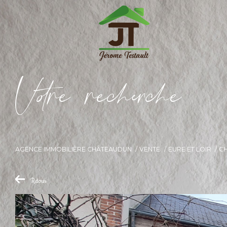
V
o
r
e
r
e
c
e
c
e
AGENCE IMMOBILIÈRE CHÂTEAUDUN
VENTE
EURE ET LOIR
C
Retour