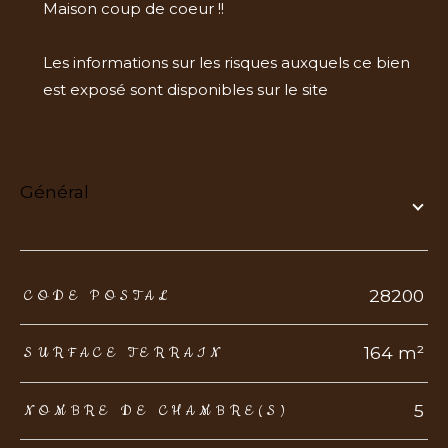
Maison coup de coeur !!
Les informations sur les risques auxquels ce bien
est exposé sont disponibles sur le site
Géorisques
général
TRAD_ZEPHYR_Caracteristique
TRAD_ZEPHYR_Valeurs
28200
CODE POSTAL
164 m²
SURFACE TERRAIN
5
NOMBRE DE CHAMBRE(S)