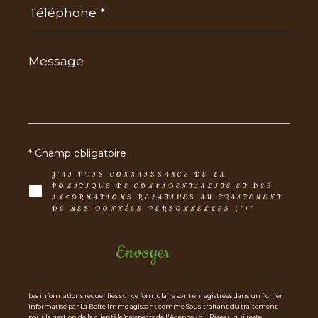
*
Message
*
* Champ obligatoire
J'AI PRIS CONNAISSANCE DE LA
POLITIQUE DE CONFIDENTIALITÉ ET DES
INFORMATIONS RELATIVES AU TRAITEMENT
DE MES DONNÉES PERSONNELLES (*)*
Envoyer
Les informations recueillies sur ce formulaire sont enregistrées dans un fichier
informatisé par La Boite Immo agissant comme Sous-traitant du traitement
pour la gestion de la clientèle/prospects de l'Agence / du Réseau qui reste