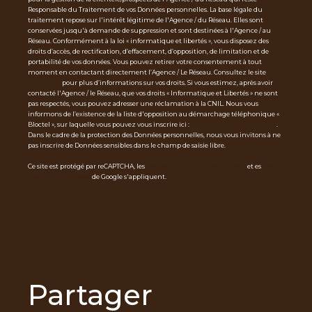
Responsable du Traitement de vos Données personnelles. La base légale du
traitement repose sur l'intérêt légitime de l'Agence / du Réseau. Elles sont
conservées jusqu'à demande de suppression et sont destinées à l'Agence / au
Réseau. Conformément à la loi « informatique et libertés », vous disposez des
droits d’accès, de rectification, d’effacement, d’opposition, de limitation et de
portabilité de vos données. Vous pouvez retirer votre consentement à tout
moment en contactant directement l’Agence / Le Réseau. Consultez le site
http
s://cnil.fr/fr
pour plus d’informations sur vos droits. Si vous estimez, après avoir
contacté l'Agence / le Réseau, que vos droits « Informatique et Libertés » ne sont
pas respectés, vous pouvez adresser une réclamation à la CNIL. Nous vous
informons de l’existence de la liste d'opposition au démarchage téléphonique «
Bloctel », sur laquelle vous pouvez vous inscrire ici :
https://www.bloctel.gouv.fr
.
Dans le cadre de la protection des Données personnelles, nous vous invitons à ne
pas inscrire de Données sensibles dans le champ de saisie libre.
Ce site est protégé par reCAPTCHA, les
Politiques de Confidentialité
et es
Condi
tions d'utilisation
de Google s'appliquent.
partager