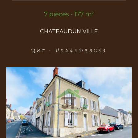
7 pièces - 177 m²
COUPS DE COEUR
EXCLUSIVITÉS
NOUVEAUTÉS
CHATEAUDUN VILLE
Rechercher
REF : V9441D56C33