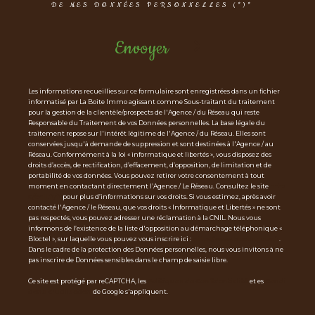
DE MES DONNÉES PERSONNELLES (*)*
Envoyer
Les informations recueillies sur ce formulaire sont enregistrées dans un fichier
informatisé par La Boite Immo agissant comme Sous-traitant du traitement
pour la gestion de la clientèle/prospects de l'Agence / du Réseau qui reste
Responsable du Traitement de vos Données personnelles. La base légale du
traitement repose sur l'intérêt légitime de l'Agence / du Réseau. Elles sont
conservées jusqu'à demande de suppression et sont destinées à l'Agence / au
Réseau. Conformément à la loi « informatique et libertés », vous disposez des
droits d’accès, de rectification, d’effacement, d’opposition, de limitation et de
portabilité de vos données. Vous pouvez retirer votre consentement à tout
moment en contactant directement l’Agence / Le Réseau. Consultez le site
http
s://cnil.fr/fr
pour plus d’informations sur vos droits. Si vous estimez, après avoir
contacté l'Agence / le Réseau, que vos droits « Informatique et Libertés » ne sont
pas respectés, vous pouvez adresser une réclamation à la CNIL. Nous vous
informons de l’existence de la liste d'opposition au démarchage téléphonique «
Bloctel », sur laquelle vous pouvez vous inscrire ici :
https://www.bloctel.gouv.fr
.
Dans le cadre de la protection des Données personnelles, nous vous invitons à ne
pas inscrire de Données sensibles dans le champ de saisie libre.
Ce site est protégé par reCAPTCHA, les
Politiques de Confidentialité
et es
Condi
tions d'utilisation
de Google s'appliquent.