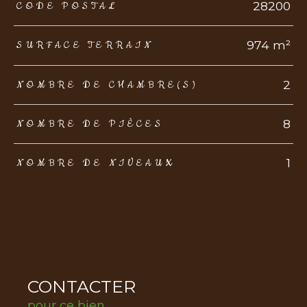
TRAD_ZEPHYR_Caracteristique
TRAD_ZEPHYR_Valeurs
28200
CODE POSTAL
974 m²
SURFACE TERRAIN
2
NOMBRE DE CHAMBRE(S)
8
NOMBRE DE PIÈCES
1
NOMBRE DE NIVEAUX
CONTACTER
pour ce bien