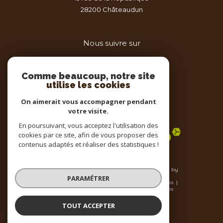
28200
châteaudun
Nous suivre sur
Comme beaucoup, notre site
utilise les cookies
On aimerait vous accompagner pendant
votre visite.
Adhérents
En poursuivant, vous acceptez l'utilisation des
cookies par ce site, afin de vous proposer des
contenus adaptés et réaliser des statistiques !
© 2026 | Tous droits réservés | Traduction powered by
Google |
PARAMÉTRER
Nos honoraires
Plan du site
Mentions légales
Admin
Nos liens
Politique RGPD
Cookies
TOUT ACCEPTER