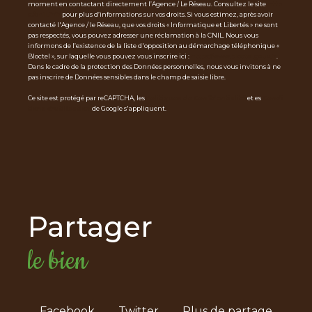
moment en contactant directement l’Agence / Le Réseau. Consultez le site
http
s://cnil.fr/fr
pour plus d’informations sur vos droits. Si vous estimez, après avoir
contacté l'Agence / le Réseau, que vos droits « Informatique et Libertés » ne sont
pas respectés, vous pouvez adresser une réclamation à la CNIL. Nous vous
informons de l’existence de la liste d'opposition au démarchage téléphonique «
Bloctel », sur laquelle vous pouvez vous inscrire ici :
https://www.bloctel.gouv.fr
.
Dans le cadre de la protection des Données personnelles, nous vous invitons à ne
pas inscrire de Données sensibles dans le champ de saisie libre.
Ce site est protégé par reCAPTCHA, les
Politiques de Confidentialité
et es
Condi
tions d'utilisation
de Google s'appliquent.
partager
le bien
Facebook
Twitter
Plus de partage