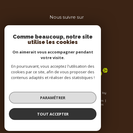
Nous suivre sur
Comme beaucoup, notre site
utilise les cookies
On aimerait vous accompagner pendant
votre visite.
Adhérents
En poursuivant, vous acceptez l'utilisation des
cookies par ce site, afin de vous proposer des
contenus adaptés et réaliser des statistiques !
© 2026 | Tous droits réservés | Traduction powered by
Google |
PARAMÉTRER
Nos honoraires
Plan du site
Mentions légales
Admin
Nos liens
Politique RGPD
Cookies
TOUT ACCEPTER