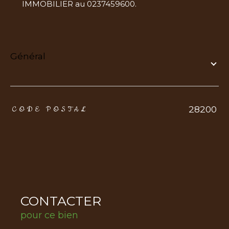
IMMOBILIER au 0237459600.
général
TRAD_ZEPHYR_Caracteristique
TRAD_ZEPHYR_Valeurs
28200
CODE POSTAL
CONTACTER
pour ce bien