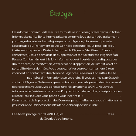
Envoyer
Les informations recueillies sur ce formulaire sont enregistrées dans un fichier
informatisé par La Boite Immo agissant comme Sous-traitant du traitement
pour la gestion de la clientèle/prospects de l'Agence / du Réseau qui reste
Responsable du Traitement de vos Données personnelles. La base légale du
traitement repose sur l'intérêt légitime de l'Agence / du Réseau. Elles sont
conservées jusqu'à demande de suppression et sont destinées à l'Agence / au
Réseau. Conformément à la loi « informatique et libertés », vous disposez des
droits d’accès, de rectification, d’effacement, d’opposition, de limitation et de
portabilité de vos données. Vous pouvez retirer votre consentement à tout
moment en contactant directement l’Agence / Le Réseau. Consultez le site
http
s://cnil.fr/fr
pour plus d’informations sur vos droits. Si vous estimez, après avoir
contacté l'Agence / le Réseau, que vos droits « Informatique et Libertés » ne sont
pas respectés, vous pouvez adresser une réclamation à la CNIL. Nous vous
informons de l’existence de la liste d'opposition au démarchage téléphonique «
Bloctel », sur laquelle vous pouvez vous inscrire ici :
https://www.bloctel.gouv.fr
.
Dans le cadre de la protection des Données personnelles, nous vous invitons à ne
pas inscrire de Données sensibles dans le champ de saisie libre.
Ce site est protégé par reCAPTCHA, les
Politiques de Confidentialité
et es
Condi
tions d'utilisation
de Google s'appliquent.