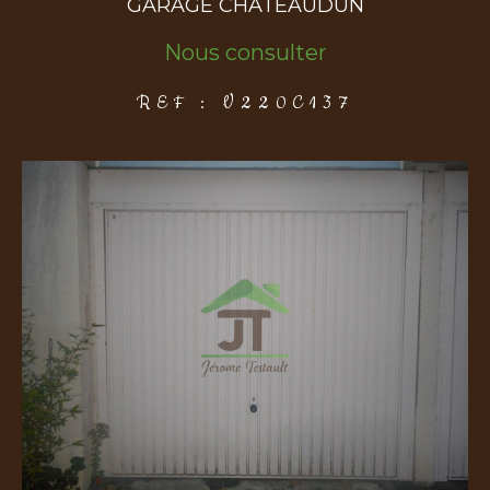
GARAGE CHATEAUDUN
Nous consulter
COUPS DE COEUR
EXCLUSIVITÉS
NOUVEAUTÉS
REF : V220C137
Rechercher