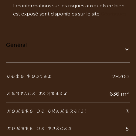
Les informations sur les risques auxquels ce bien
est exposé sont disponibles sur le site
Géorisques
général
TRAD_ZEPHYR_Caracteristique
TRAD_ZEPHYR_Valeurs
28200
CODE POSTAL
636 m²
SURFACE TERRAIN
3
NOMBRE DE CHAMBRE(S)
5
NOMBRE DE PIÈCES