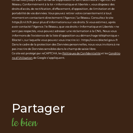
Réseau. Conformément à la loi « informatique et libertés », vous disposez des
droits d’accès, de rectification, d’effacement, d’opposition, de limitation et de
portabilité de vos données. Vous pouvez retirer votre consentement à tout
moment en contactant directement l’Agence / Le Réseau. Consultez le site
https://cnil.fr/fr pour plus d’informations sur vos droits. Si vous estimez, après
avoir contacté l'Agence / le Réseau, que vos droits « Informatique et Libertés » ne
sont pas respectés, vous pouvez adresser une réclamation à la CNIL. Nous vous
informons de l’existence de la liste d'opposition au démarchage téléphonique «
Bloctel », sur laquelle vous pouvez vous inscrire ici : https://www.bloctel.gouv.fr
Dans le cadre de la protection des Données personnelles, nous vous invitons à ne
pas inscrire de Données sensibles dans le champ de saisie libre.
Ce site est protégé par reCAPTCHA, les
Politiques de Confidentialité
et les
Conditio
ns d'Utilisation
de Google s'appliquent.
partager
le bien