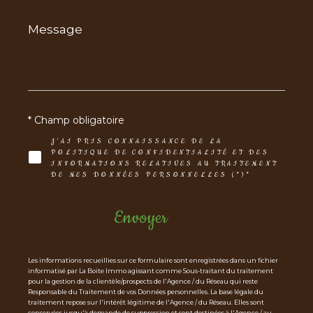
Message
*
* Champ obligatoire
J'AI PRIS CONNAISSANCE DE LA
POLITIQUE DE CONFIDENTIALITÉ ET DES
INFORMATIONS RELATIVES AU TRAITEMENT
DE MES DONNÉES PERSONNELLES (*)*
Envoyer
Les informations recueillies sur ce formulaire sont enregistrées dans un fichier
informatisé par La Boite Immo agissant comme Sous-traitant du traitement
pour la gestion de la clientèle/prospects de l'Agence / du Réseau qui reste
Responsable du Traitement de vos Données personnelles. La base légale du
traitement repose sur l'intérêt légitime de l'Agence / du Réseau. Elles sont
conservées jusqu'à demande de suppression et sont destinées à l'Agence / au