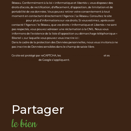
Réseau. Conformément à la loi « informatique et libertés », vous disposez des
droits d’accès, de rectification, d’effacement, d’opposition, de limitation et de
portabilité de vos données. Vous pouvez retirer votre consentement à tout
moment en contactant directement l’Agence / Le Réseau. Consultez le site
http
s://cnil.fr/fr
pour plus d’informations sur vos droits. Si vous estimez, après avoir
contacté l'Agence / le Réseau, que vos droits « Informatique et Libertés » ne sont
pas respectés, vous pouvez adresser une réclamation à la CNIL. Nous vous
informons de l’existence de la liste d'opposition au démarchage téléphonique «
Bloctel », sur laquelle vous pouvez vous inscrire ici :
https://www.bloctel.gouv.fr
.
Dans le cadre de la protection des Données personnelles, nous vous invitons à ne
pas inscrire de Données sensibles dans le champ de saisie libre.
Ce site est protégé par reCAPTCHA, les
Politiques de Confidentialité
et es
Condi
tions d'utilisation
de Google s'appliquent.
partager
le bien