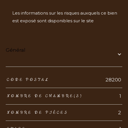
Les informations sur les risques auxquels ce bien
est exposé sont disponibles sur le site
Géorisques
général
TRAD_ZEPHYR_Caracteristique
TRAD_ZEPHYR_Valeurs
28200
CODE POSTAL
1
NOMBRE DE CHAMBRE(S)
2
NOMBRE DE PIÈCES