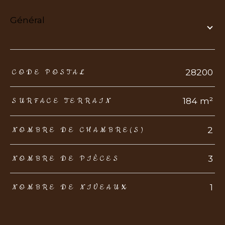
général
TRAD_ZEPHYR_Caracteristique
TRAD_ZEPHYR_Valeurs
28200
CODE POSTAL
184 m²
SURFACE TERRAIN
2
NOMBRE DE CHAMBRE(S)
3
NOMBRE DE PIÈCES
1
NOMBRE DE NIVEAUX