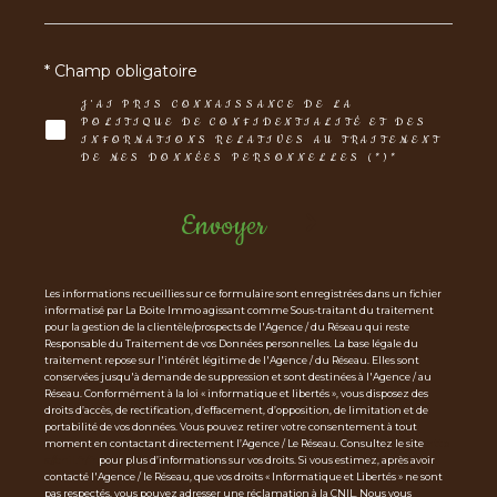
* Champ obligatoire
J'AI PRIS CONNAISSANCE DE LA
POLITIQUE DE CONFIDENTIALITÉ ET DES
INFORMATIONS RELATIVES AU TRAITEMENT
DE MES DONNÉES PERSONNELLES (*)*
Envoyer
Les informations recueillies sur ce formulaire sont enregistrées dans un fichier
informatisé par La Boite Immo agissant comme Sous-traitant du traitement
pour la gestion de la clientèle/prospects de l'Agence / du Réseau qui reste
Responsable du Traitement de vos Données personnelles. La base légale du
traitement repose sur l'intérêt légitime de l'Agence / du Réseau. Elles sont
conservées jusqu'à demande de suppression et sont destinées à l'Agence / au
Réseau. Conformément à la loi « informatique et libertés », vous disposez des
droits d’accès, de rectification, d’effacement, d’opposition, de limitation et de
portabilité de vos données. Vous pouvez retirer votre consentement à tout
moment en contactant directement l’Agence / Le Réseau. Consultez le site
http
s://cnil.fr/fr
pour plus d’informations sur vos droits. Si vous estimez, après avoir
contacté l'Agence / le Réseau, que vos droits « Informatique et Libertés » ne sont
pas respectés, vous pouvez adresser une réclamation à la CNIL. Nous vous