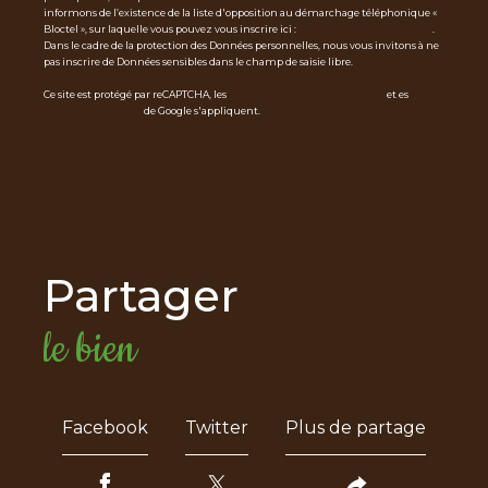
informons de l’existence de la liste d'opposition au démarchage téléphonique «
Bloctel », sur laquelle vous pouvez vous inscrire ici :
https://www.bloctel.gouv.fr
.
Dans le cadre de la protection des Données personnelles, nous vous invitons à ne
pas inscrire de Données sensibles dans le champ de saisie libre.
Ce site est protégé par reCAPTCHA, les
Politiques de Confidentialité
et es
Condi
tions d'utilisation
de Google s'appliquent.
partager
le bien
Facebook
Twitter
Plus de partage