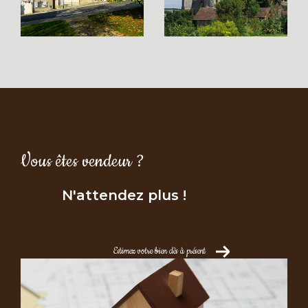
d’appartement à
Châteaudun et ses environs
Vous souhaitez devenir propriétaire à
Châteaudun ? Notre agence propose une
large sélection de biens adaptés à tous les
profils :
maisons familiales, appartements,
propriétés de charme
… Que vous recherchiez
une résidence principale ou un
Vous êtes vendeur ?
investissement locatif, nous vous guidons dans
votre parcours d’achat, de la première visite
N'attendez plus !
jusqu’à la signature de l’acte authentique.
Faites confiance à notre savoir-faire pour un
a
chat de maison à Châteaudun
ou un
achat
Estimez votre bien dès à présent
d’appartement
en toute sérénité.
Estimation immobilière