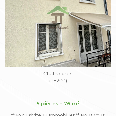
Châteaudun
(28200)
5 pièces - 76 m²
JT
** Exclusivité JT Immobilier ** Nous vous
*