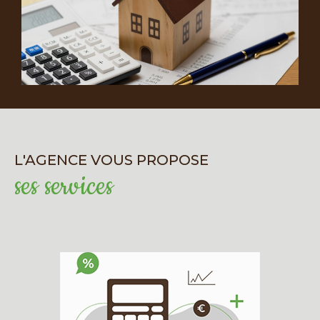
précise et conseil
personnalisé
Estimer correctement un bien est essentiel
pour vendre rapidement et au bon prix. Grâce
à notre expérience et à nos outils modernes
d’évaluation, nous vous proposons une
estimation fiable et précise, tenant compte
L'AGENCE VOUS PROPOSE
des spécificités locales et de l’évolution du
ses services
marché. Une fois l’estimation réalisée, nous
mettons tout en œuvre pour assurer une
visibilité optimale de votre bien : vitrine
d’agence, publicité en ligne, réseaux sociaux,
visites virtuelles…
Contactez votre agence