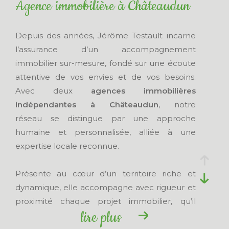
Agence immobilière à Châteaudun
Budget
Budget
Depuis des années, Jérôme Testault incarne
l’assurance d’un accompagnement
Surface
immobilier sur-mesure, fondé sur une écoute
Surface
attentive de vos envies et de vos besoins.
Pièces
Avec deux
agences immobilières
Pièces
indépendantes à Châteaudun
, notre
réseau se distingue par une approche
Surface
humaine et personnalisée, alliée à une
terrain
Surface terrain
expertise locale reconnue.
Référence
Présente au cœur d’un territoire riche et
dynamique, elle accompagne avec rigueur et
proximité chaque projet immobilier, qu’il
CRITÈRES
lire plus
s’agisse d’une
vente immobilière à
SUPPLÉMENTAIRES
Châteaudun
ou de l’
achat d’un bien
dans les