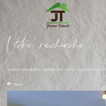
V
o
r
e
r
e
c
e
c
e
AGENCE IMMOBILIÈRE CHÂTEAUDUN
VENTE
EURE ET LOIR
C
Retour