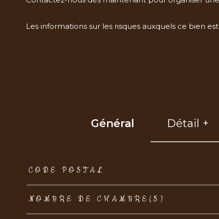
Les informations sur les risques auxquels ce bien est
Général
Détail +
TRAD_ZEPHYR_Caracteristique
TRAD_ZEPHYR_Val
CODE POSTAL
NOMBRE DE CHAMBRE(S)