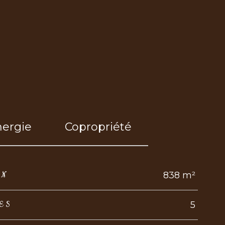
nergie
Copropriété
838 m²
IN
5
ES