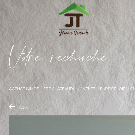
V
o
r
e
r
e
c
e
c
e
AGENCE IMMOBILIÈRE CHÂTEAUDUN
VENTE
EURE ET LOIR
C
Retour