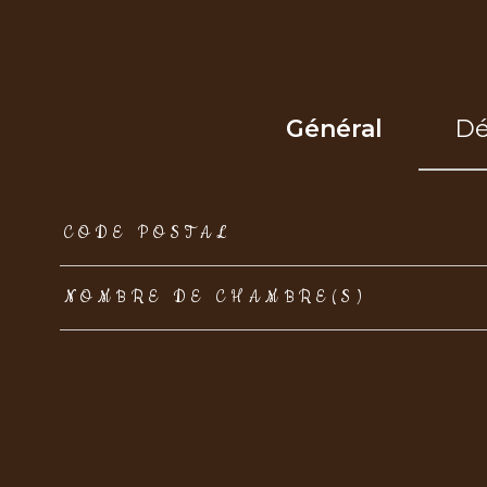
Général
Dé
TRAD_ZEPHYR_Caracteristique
TRAD_ZEPHYR_Val
CODE POSTAL
NOMBRE DE CHAMBRE(S)