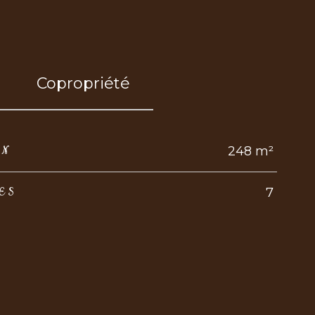
Copropriété
248 m²
IN
7
ES