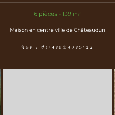
6 pièces - 139 m²
Maison en centre ville de Châteaudun
REF : V11179D107C122