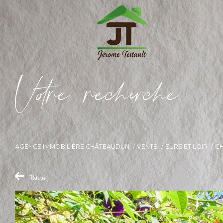
V
o
r
e
r
e
c
e
c
e
AGENCE IMMOBILIÈRE CHÂTEAUDUN
VENTE
EURE ET LOIR
C
Retour