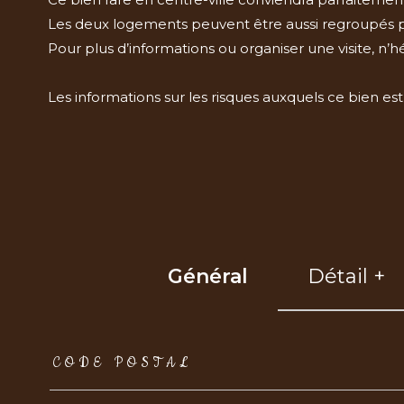
Les deux logements peuvent être aussi regroupés po
Pour plus d’informations ou organiser une visite, n’
Les informations sur les risques auxquels ce bien est
Général
Détail +
TRAD_ZEPHYR_Caracteristique
TRAD_ZEPHYR_Val
CODE POSTAL