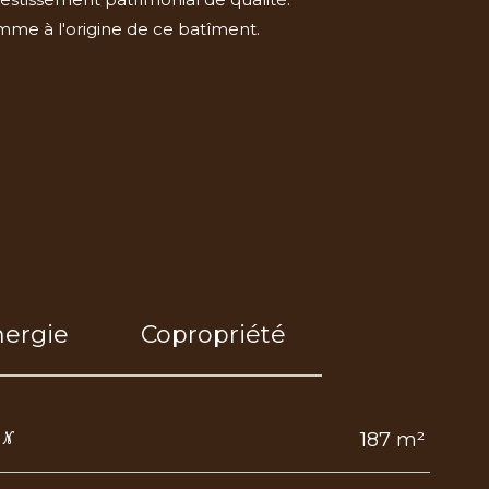
mme à l'origine de ce batîment.
nergie
Copropriété
187 m²
IN