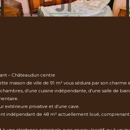
dant – Châteaudun centre
e maison de ville de 91 m² vous séduira par son charme et
s chambres, d’une cuisine indépendante, d’une salle de bai
entaire.
 extérieure privative et d’une cave.
nt indépendant de 48 m² actuellement loué, comprenant un
 à une résidence principale avec revenu locatif, ou à un in