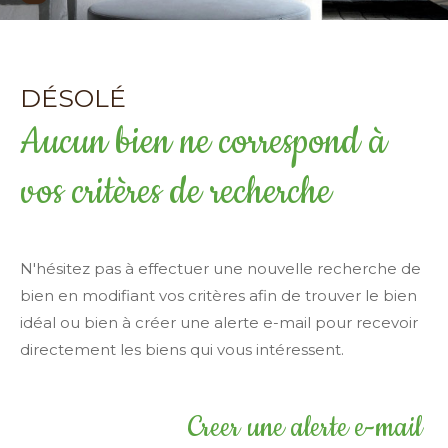
Surface
terrain
Surface terrain
DÉSOLÉ
Surface
Surface
Aucun bien ne correspond à
vos critères de recherche
Pièces
Pièces
Référence
N'hésitez pas à effectuer une nouvelle recherche de
bien en modifiant vos critères afin de trouver le bien
idéal ou bien à créer une alerte e-mail pour recevoir
AFFINER LES CRITÈRES
directement les biens qui vous intéressent.
TERRASSE
PARKING
PISCINE
Creer une alerte e-mail
FILTRER PAR