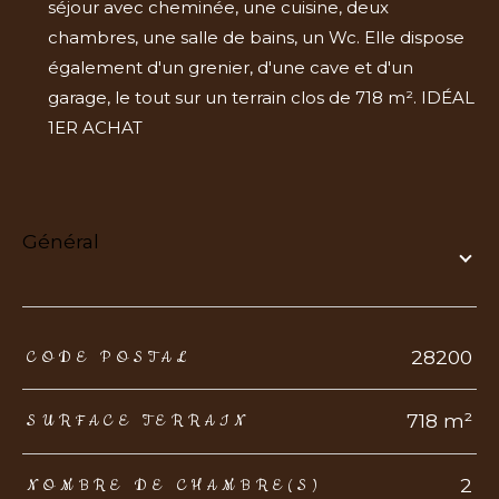
séjour avec cheminée, une cuisine, deux
chambres, une salle de bains, un Wc. Elle dispose
également d'un grenier, d'une cave et d'un
garage, le tout sur un terrain clos de 718 m². IDÉAL
1ER ACHAT
général
TRAD_ZEPHYR_Caracteristique
TRAD_ZEPHYR_Valeurs
28200
CODE POSTAL
718 m²
SURFACE TERRAIN
2
NOMBRE DE CHAMBRE(S)