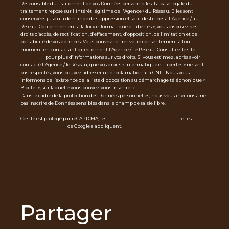
Responsable du Traitement de vos Données personnelles. La base légale du
traitement repose sur l'intérêt légitime de l'Agence / du Réseau. Elles sont
conservées jusqu'à demande de suppression et sont destinées à l'Agence / au
Réseau. Conformément à la loi « informatique et libertés », vous disposez des
droits d’accès, de rectification, d’effacement, d’opposition, de limitation et de
portabilité de vos données. Vous pouvez retirer votre consentement à tout
moment en contactant directement l’Agence / Le Réseau. Consultez le site
http
s://cnil.fr/fr
pour plus d’informations sur vos droits. Si vous estimez, après avoir
contacté l'Agence / le Réseau, que vos droits « Informatique et Libertés » ne sont
pas respectés, vous pouvez adresser une réclamation à la CNIL. Nous vous
informons de l’existence de la liste d'opposition au démarchage téléphonique «
Bloctel », sur laquelle vous pouvez vous inscrire ici :
https://www.bloctel.gouv.fr
.
Dans le cadre de la protection des Données personnelles, nous vous invitons à ne
pas inscrire de Données sensibles dans le champ de saisie libre.
Ce site est protégé par reCAPTCHA, les
Politiques de Confidentialité
et es
Condi
tions d'utilisation
de Google s'appliquent.
partager