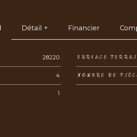
l
Détail +
Financier
Comp
eurs
28220
SURFACE TERRA
4
NOMBRE DE PIÈC
1