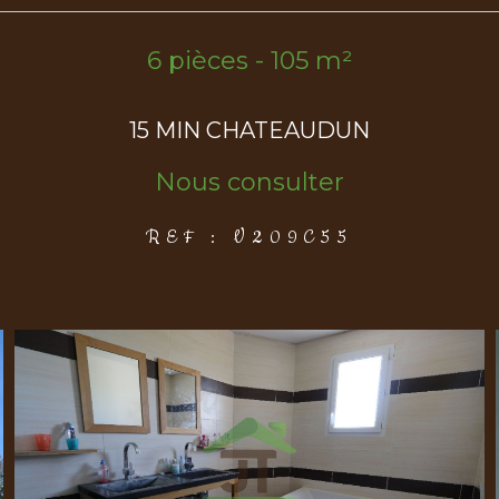
6 pièces - 105 m²
15 MIN CHATEAUDUN
Nous consulter
REF : V209C55