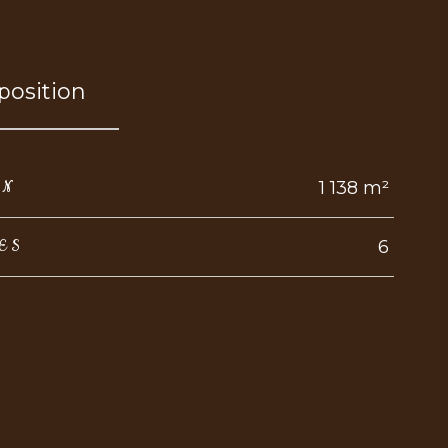
osition
1 138 m²
IN
6
ES