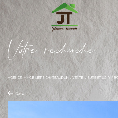
V
o
r
e
r
e
c
e
c
e
AGENCE IMMOBILIÈRE CHÂTEAUDUN
VENTE
EURE ET LOIR
B
Retour