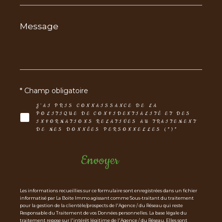
Message
*
* Champ obligatoire
J'AI PRIS CONNAISSANCE DE LA
POLITIQUE DE CONFIDENTIALITÉ ET DES
INFORMATIONS RELATIVES AU TRAITEMENT
DE MES DONNÉES PERSONNELLES (*)*
Envoyer
Les informations recueillies sur ce formulaire sont enregistrées dans un fichier
informatisé par La Boite Immo agissant comme Sous-traitant du traitement
pour la gestion de la clientèle/prospects de l'Agence / du Réseau qui reste
Responsable du Traitement de vos Données personnelles. La base légale du
traitement repose sur l'intérêt légitime de l'Agence / du Réseau. Elles sont