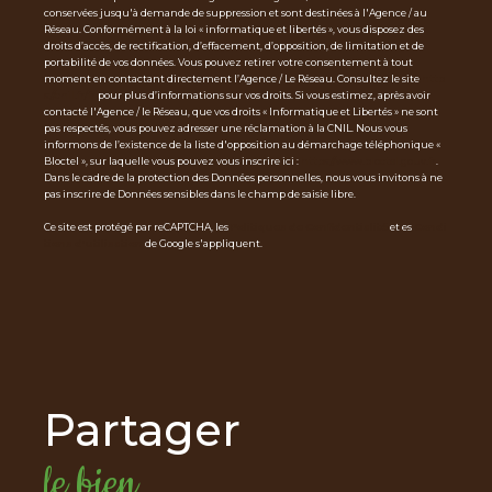
conservées jusqu'à demande de suppression et sont destinées à l'Agence / au
Réseau. Conformément à la loi « informatique et libertés », vous disposez des
droits d’accès, de rectification, d’effacement, d’opposition, de limitation et de
portabilité de vos données. Vous pouvez retirer votre consentement à tout
moment en contactant directement l’Agence / Le Réseau. Consultez le site
http
s://cnil.fr/fr
pour plus d’informations sur vos droits. Si vous estimez, après avoir
contacté l'Agence / le Réseau, que vos droits « Informatique et Libertés » ne sont
pas respectés, vous pouvez adresser une réclamation à la CNIL. Nous vous
informons de l’existence de la liste d'opposition au démarchage téléphonique «
Bloctel », sur laquelle vous pouvez vous inscrire ici :
https://www.bloctel.gouv.fr
.
Dans le cadre de la protection des Données personnelles, nous vous invitons à ne
pas inscrire de Données sensibles dans le champ de saisie libre.
Ce site est protégé par reCAPTCHA, les
Politiques de Confidentialité
et es
Condi
tions d'utilisation
de Google s'appliquent.
partager
le bien