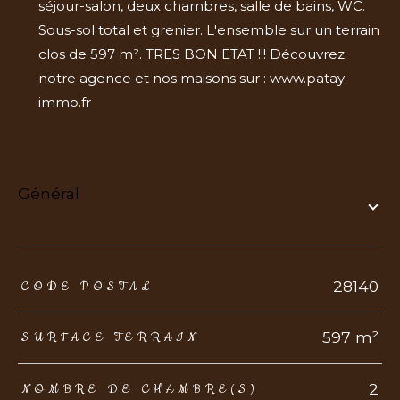
séjour-salon, deux chambres, salle de bains, WC.
Sous-sol total et grenier. L'ensemble sur un terrain
clos de 597 m². TRES BON ETAT !!! Découvrez
notre agence et nos maisons sur : www.patay-
immo.fr
général
TRAD_ZEPHYR_Caracteristique
TRAD_ZEPHYR_Valeurs
28140
CODE POSTAL
597 m²
SURFACE TERRAIN
2
NOMBRE DE CHAMBRE(S)