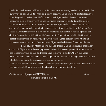
Les informations recueillies sur ce formulaire sont enregistrées dans un fichier
informatisé par La Boite Immo agissant comme Sous-traitant du traitement
pour la gestion de la clientèle/prospects de l'Agence / du Réseau qui reste
Responsable du Traitement de vos Données personnelles. La base légale du
traitement repose sur l'intérêt légitime de l'Agence / du Réseau. Elles sont
conservées jusqu'à demande de suppression et sont destinées à l'Agence / au
Réseau. Conformément à la loi « informatique et libertés », vous disposez des
droits d’accès, de rectification, d’effacement, d’opposition, de limitation et de
portabilité de vos données. Vous pouvez retirer votre consentement à tout
moment en contactant directement l’Agence / Le Réseau. Consultez le site
http
s://cnil.fr/fr
pour plus d’informations sur vos droits. Si vous estimez, après avoir
contacté l'Agence / le Réseau, que vos droits « Informatique et Libertés » ne sont
pas respectés, vous pouvez adresser une réclamation à la CNIL. Nous vous
informons de l’existence de la liste d'opposition au démarchage téléphonique «
Bloctel », sur laquelle vous pouvez vous inscrire ici :
https://www.bloctel.gouv.fr
.
Dans le cadre de la protection des Données personnelles, nous vous invitons à ne
pas inscrire de Données sensibles dans le champ de saisie libre.
Ce site est protégé par reCAPTCHA, les
Politiques de Confidentialité
et es
Condi
tions d'utilisation
de Google s'appliquent.