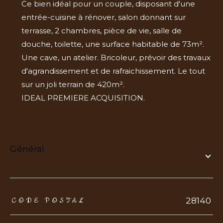
Ce bien idéal pour un couple, disposant d'une
entrée-cuisine à rénover, salon donnant sur
terrasse, 2 chambres, pièce de vie, salle de
douche, toilette, une surface habitable de 73m².
Une cave, un atelier. Bricoleur, prévoir des travaux
d'agrandissement et de rafraichissement. Le tout
sur un joli terrain de 420m².
IDEAL PREMIERE ACQUISITION.
général
TRAD_ZEPHYR_Caracteristique
TRAD_ZEPHYR_Valeurs
28140
CODE POSTAL