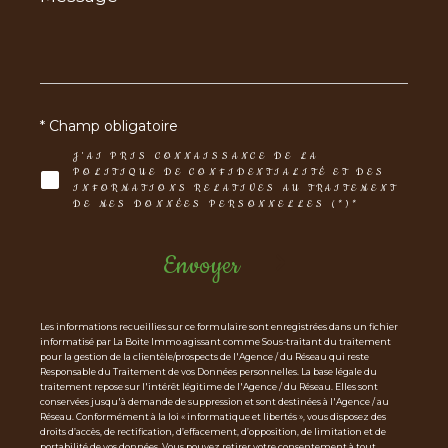
*
* Champ obligatoire
J'AI PRIS CONNAISSANCE DE LA
POLITIQUE DE CONFIDENTIALITÉ ET DES
INFORMATIONS RELATIVES AU TRAITEMENT
DE MES DONNÉES PERSONNELLES (*)*
Envoyer
Les informations recueillies sur ce formulaire sont enregistrées dans un fichier
informatisé par La Boite Immo agissant comme Sous-traitant du traitement
pour la gestion de la clientèle/prospects de l'Agence / du Réseau qui reste
Responsable du Traitement de vos Données personnelles. La base légale du
traitement repose sur l'intérêt légitime de l'Agence / du Réseau. Elles sont
conservées jusqu'à demande de suppression et sont destinées à l'Agence / au
Réseau. Conformément à la loi « informatique et libertés », vous disposez des
droits d’accès, de rectification, d’effacement, d’opposition, de limitation et de
portabilité de vos données. Vous pouvez retirer votre consentement à tout