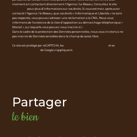
moment en contactant directement l’Agence / Le Réseau. Consultez le site
http
s://cnil.fr/fr
pour plus d’informations sur vos droits. Si vous estimez, après avoir
contacté l'Agence / le Réseau, que vos droits « Informatique et Libertés » ne sont
pas respectés, vous pouvez adresser une réclamation à la CNIL. Nous vous
informons de l’existence de la liste d'opposition au démarchage téléphonique «
Bloctel », sur laquelle vous pouvez vous inscrire ici :
https://www.bloctel.gouv.fr
.
Dans le cadre de la protection des Données personnelles, nous vous invitons à ne
pas inscrire de Données sensibles dans le champ de saisie libre.
Ce site est protégé par reCAPTCHA, les
Politiques de Confidentialité
et es
Condi
tions d'utilisation
de Google s'appliquent.
partager
le bien