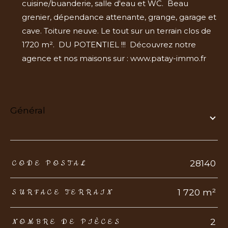
cuisine/buanderie, salle d'eau et WC. Beau
grenier, dépendance attenante, grange, garage et
cave. Toiture neuve. Le tout sur un terrain clos de
1720 m². DU POTENTIEL !!! Découvrez notre
agence et nos maisons sur : www.patay-immo.fr
général
TRAD_ZEPHYR_Caracteristique
TRAD_ZEPHYR_Valeurs
28140
CODE POSTAL
1 720 m²
SURFACE TERRAIN
2
NOMBRE DE PIÈCES