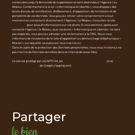
conservées jusqu'à demande de suppression et sont destinées à l'Agence / au
Réseau. Conformément à la loi « informatique et libertés », vous disposez des
droits d’accès, de rectification, d’effacement, d’opposition, de limitation et de
portabilité de vos données. Vous pouvez retirer votre consentement à tout
moment en contactant directement l’Agence / Le Réseau. Consultez le site
http
s://cnil.fr/fr
pour plus d’informations sur vos droits. Si vous estimez, après avoir
contacté l'Agence / le Réseau, que vos droits « Informatique et Libertés » ne sont
pas respectés, vous pouvez adresser une réclamation à la CNIL. Nous vous
informons de l’existence de la liste d'opposition au démarchage téléphonique «
Bloctel », sur laquelle vous pouvez vous inscrire ici :
https://www.bloctel.gouv.fr
.
Dans le cadre de la protection des Données personnelles, nous vous invitons à ne
pas inscrire de Données sensibles dans le champ de saisie libre.
Ce site est protégé par reCAPTCHA, les
Politiques de Confidentialité
et es
Condi
tions d'utilisation
de Google s'appliquent.
partager
le bien