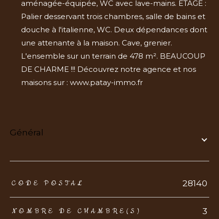
aménagée-équipée, WC avec lave-mains. ETAGE :
Palier desservant trois chambres, salle de bains et
douche à l'italienne, WC. Deux dépendances dont
une attenante à la maison. Cave, grenier.
L'ensemble sur un terrain de 478 m². BEAUCOUP
DE CHARME !!! Découvrez notre agence et nos
maisons sur : www.patay-immo.fr
général
TRAD_ZEPHYR_Caracteristique
TRAD_ZEPHYR_Valeurs
28140
CODE POSTAL
3
NOMBRE DE CHAMBRE(S)