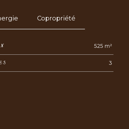
nergie
Copropriété
525 m²
IN
3
ES