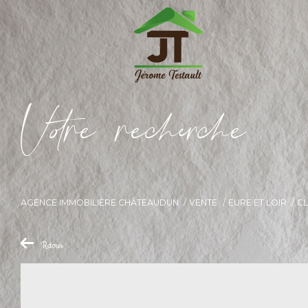
V
o
r
e
r
e
c
e
c
e
AGENCE IMMOBILIÈRE CHÂTEAUDUN
VENTE
EURE ET LOIR
CL
Retour