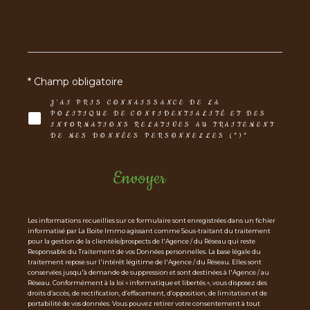
* Champ obligatoire
J'AI PRIS CONNAISSANCE DE LA
POLITIQUE DE CONFIDENTIALITÉ ET DES
INFORMATIONS RELATIVES AU TRAITEMENT
DE MES DONNÉES PERSONNELLES (*)*
Envoyer
Les informations recueillies sur ce formulaire sont enregistrées dans un fichier
informatisé par La Boite Immo agissant comme Sous-traitant du traitement
pour la gestion de la clientèle/prospects de l'Agence / du Réseau qui reste
Responsable du Traitement de vos Données personnelles. La base légale du
traitement repose sur l'intérêt légitime de l'Agence / du Réseau. Elles sont
conservées jusqu'à demande de suppression et sont destinées à l'Agence / au
Réseau. Conformément à la loi « informatique et libertés », vous disposez des
droits d’accès, de rectification, d’effacement, d’opposition, de limitation et de
portabilité de vos données. Vous pouvez retirer votre consentement à tout