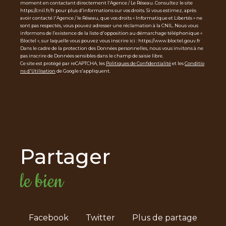
moment en contactant directement l’Agence / Le Réseau. Consultez le site
https://cnil.fr/fr pour plus d’informations sur vos droits. Si vous estimez, après
avoir contacté l'Agence / le Réseau, que vos droits « Informatique et Libertés » ne
sont pas respectés, vous pouvez adresser une réclamation à la CNIL. Nous vous
informons de l’existence de la liste d'opposition au démarchage téléphonique «
Bloctel », sur laquelle vous pouvez vous inscrire ici : https://www.bloctel.gouv.fr
Dans le cadre de la protection des Données personnelles, nous vous invitons à ne
pas inscrire de Données sensibles dans le champ de saisie libre.
Ce site est protégé par reCAPTCHA, les
Politiques de Confidentialité
et les
Conditio
ns d'Utilisation
de Google s'appliquent.
partager
le bien
Facebook
Twitter
Plus de partage