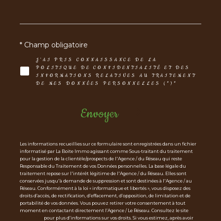
* Champ obligatoire
J'AI PRIS CONNAISSANCE DE LA
POLITIQUE DE CONFIDENTIALITÉ ET DES
INFORMATIONS RELATIVES AU TRAITEMENT
DE MES DONNÉES PERSONNELLES (*)*
Envoyer
Les informations recueillies sur ce formulaire sont enregistrées dans un fichier
informatisé par La Boite Immo agissant comme Sous-traitant du traitement
pour la gestion de la clientèle/prospects de l'Agence / du Réseau qui reste
Responsable du Traitement de vos Données personnelles. La base légale du
traitement repose sur l'intérêt légitime de l'Agence / du Réseau. Elles sont
conservées jusqu'à demande de suppression et sont destinées à l'Agence / au
Réseau. Conformément à la loi « informatique et libertés », vous disposez des
droits d’accès, de rectification, d’effacement, d’opposition, de limitation et de
portabilité de vos données. Vous pouvez retirer votre consentement à tout
moment en contactant directement l’Agence / Le Réseau. Consultez le site
http
s://cnil.fr/fr
pour plus d’informations sur vos droits. Si vous estimez, après avoir