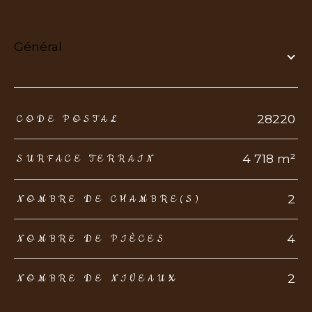
général
TRAD_ZEPHYR_Caracteristique
TRAD_ZEPHYR_Valeurs
28220
CODE POSTAL
4 718 m²
SURFACE TERRAIN
2
NOMBRE DE CHAMBRE(S)
4
NOMBRE DE PIÈCES
2
NOMBRE DE NIVEAUX