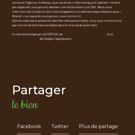
contacté l'Agence / le Réseau, que vos droits « Informatique et Libertés » ne sont
pas respectés, vous pouvez adresser une réclamation à la CNIL. Nous vous
informons de l’existence de la liste d'opposition au démarchage téléphonique «
Bloctel », sur laquelle vous pouvez vous inscrire ici :
https://www.bloctel.gouv.fr
.
Dans le cadre de la protection des Données personnelles, nous vous invitons à ne
pas inscrire de Données sensibles dans le champ de saisie libre.
Ce site est protégé par reCAPTCHA, les
Politiques de Confidentialité
et es
Condi
tions d'utilisation
de Google s'appliquent.
partager
le bien
Facebook
Twitter
Plus de partage