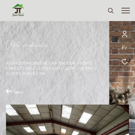
V
o
r
e
r
e
c
e
c
e
Fr
Effectuer une recherche
et trouver le bien qui correspond à vos
0
AGENCE IMMOBILIÈRE CHÂTEAUDUN
VENTE
critères
EURE ET LOIR
CLOYES SUR LE LOIR
AUTRE
CLOYES SUR LE LOIR
Type
d'offre
Vente
Retour
Type
de
Type de bien
bien
Ville