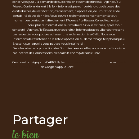
conservées jusqu'à demande de suppression et sont destinées à l'Agence / au
Réseau. Conformément à la loi « informatique et libertés », vous disposez des
droits d’accès, de rectification, d’effacement, d’opposition, de limitation et de
portabilité de vos données. Vous pouvez retirer votre consentement à tout
moment en contactant directement l’Agence / Le Réseau. Consultez le site
http
s://cnil.fr/fr
pour plus d’informations sur vos droits. Si vous estimez, après avoir
contacté l'Agence / le Réseau, que vos droits « Informatique et Libertés » ne sont
pas respectés, vous pouvez adresser une réclamation à la CNIL. Nous vous
informons de l’existence de la liste d'opposition au démarchage téléphonique «
Bloctel », sur laquelle vous pouvez vous inscrire ici :
https://www.bloctel.gouv.fr
.
Dans le cadre de la protection des Données personnelles, nous vous invitons à ne
pas inscrire de Données sensibles dans le champ de saisie libre.
Ce site est protégé par reCAPTCHA, les
Politiques de Confidentialité
et es
Condi
tions d'utilisation
de Google s'appliquent.
partager
le bien