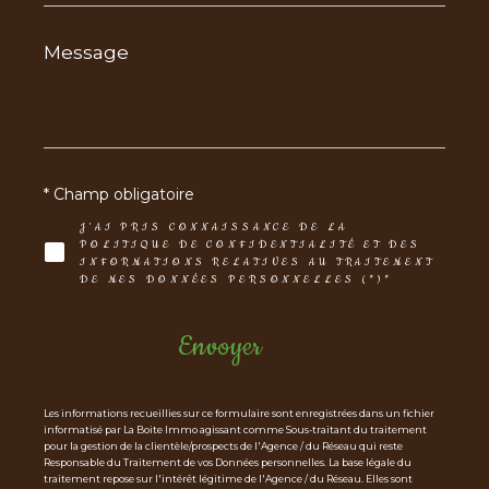
Message
*
* Champ obligatoire
J'AI PRIS CONNAISSANCE DE LA
POLITIQUE DE CONFIDENTIALITÉ ET DES
INFORMATIONS RELATIVES AU TRAITEMENT
DE MES DONNÉES PERSONNELLES (*)*
Envoyer
Les informations recueillies sur ce formulaire sont enregistrées dans un fichier
informatisé par La Boite Immo agissant comme Sous-traitant du traitement
pour la gestion de la clientèle/prospects de l'Agence / du Réseau qui reste
Responsable du Traitement de vos Données personnelles. La base légale du
traitement repose sur l'intérêt légitime de l'Agence / du Réseau. Elles sont