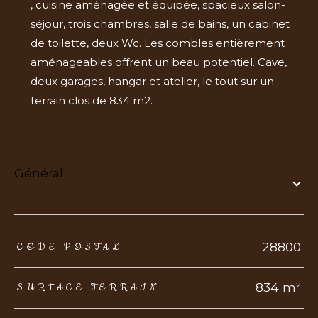
, cuisine aménagée et équipée, spacieux salon-
séjour, trois chambres, salle de bains, un cabinet
de toilette, deux Wc. Les combles entièrement
aménageables offrent un beau potentiel. Cave,
deux garages, hangar et atelier, le tout sur un
terrain clos de 834 m2.
général
TRAD_ZEPHYR_Caracteristique
TRAD_ZEPHYR_Valeurs
28800
CODE POSTAL
834 m²
SURFACE TERRAIN