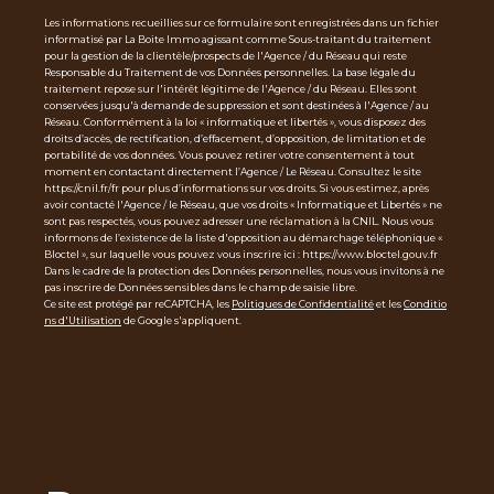
Les informations recueillies sur ce formulaire sont enregistrées dans un fichier
informatisé par La Boite Immo agissant comme Sous-traitant du traitement
pour la gestion de la clientèle/prospects de l'Agence / du Réseau qui reste
Responsable du Traitement de vos Données personnelles. La base légale du
traitement repose sur l'intérêt légitime de l'Agence / du Réseau. Elles sont
conservées jusqu'à demande de suppression et sont destinées à l'Agence / au
Réseau. Conformément à la loi « informatique et libertés », vous disposez des
droits d’accès, de rectification, d’effacement, d’opposition, de limitation et de
portabilité de vos données. Vous pouvez retirer votre consentement à tout
moment en contactant directement l’Agence / Le Réseau. Consultez le site
https://cnil.fr/fr pour plus d’informations sur vos droits. Si vous estimez, après
avoir contacté l'Agence / le Réseau, que vos droits « Informatique et Libertés » ne
sont pas respectés, vous pouvez adresser une réclamation à la CNIL. Nous vous
informons de l’existence de la liste d'opposition au démarchage téléphonique «
Bloctel », sur laquelle vous pouvez vous inscrire ici : https://www.bloctel.gouv.fr
Dans le cadre de la protection des Données personnelles, nous vous invitons à ne
pas inscrire de Données sensibles dans le champ de saisie libre.
Ce site est protégé par reCAPTCHA, les
Politiques de Confidentialité
et les
Conditio
ns d'Utilisation
de Google s'appliquent.