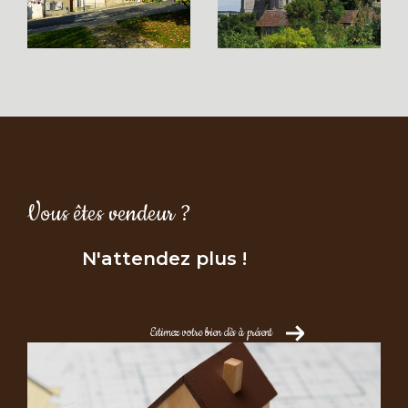
d’appartement à
Châteaudun et ses environs
Vous souhaitez devenir propriétaire à
Châteaudun ? Notre agence propose une
large sélection de biens adaptés à tous les
profils :
maisons familiales, appartements,
propriétés de charme
… Que vous recherchiez
une résidence principale ou un
Vous êtes vendeur ?
investissement locatif, nous vous guidons dans
votre parcours d’achat, de la première visite
N'attendez plus !
jusqu’à la signature de l’acte authentique.
Faites confiance à notre savoir-faire pour un
a
chat de maison à Châteaudun
ou un
achat
Estimez votre bien dès à présent
d’appartement
en toute sérénité.
Estimation immobilière