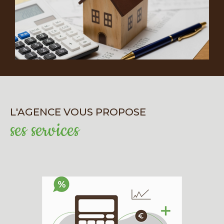
précise et conseil
personnalisé
Estimer correctement un bien est essentiel
pour vendre rapidement et au bon prix. Grâce
à notre expérience et à nos outils modernes
d’évaluation, nous vous proposons une
estimation fiable et précise, tenant compte
L'AGENCE VOUS PROPOSE
des spécificités locales et de l’évolution du
ses services
marché. Une fois l’estimation réalisée, nous
mettons tout en œuvre pour assurer une
visibilité optimale de votre bien : vitrine
d’agence, publicité en ligne, réseaux sociaux,
visites virtuelles…
Contactez votre agence