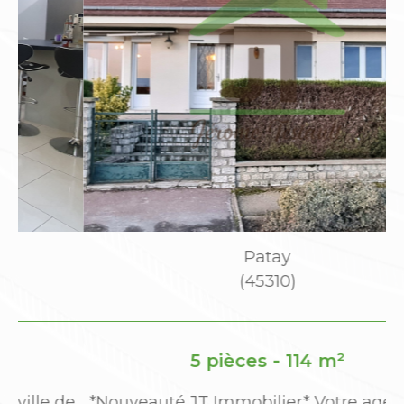
Patay
(45310)
5 pièces - 114 m²
de
*Nouveauté JT Immobilier* Votre agence JT