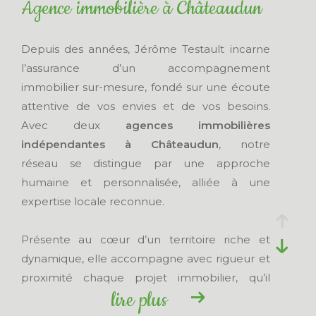
Agence immobilière à Châteaudun
Budget
Budget
Depuis des années, Jérôme Testault incarne
l’assurance d’un accompagnement
Surface
immobilier sur-mesure, fondé sur une écoute
Surface
attentive de vos envies et de vos besoins.
Pièces
Avec deux
agences immobilières
Pièces
indépendantes à Châteaudun
, notre
réseau se distingue par une approche
Surface
humaine et personnalisée, alliée à une
terrain
Surface terrain
expertise locale reconnue.
Référence
Présente au cœur d’un territoire riche et
dynamique, elle accompagne avec rigueur et
proximité chaque projet immobilier, qu’il
CRITÈRES
lire plus
s’agisse d’une
vente immobilière à
SUPPLÉMENTAIRES
Châteaudun
ou de l’
achat d’un bien
dans les