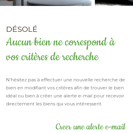
Surface
terrain
Surface terrain
DÉSOLÉ
Surface
Surface
Aucun bien ne correspond à
vos critères de recherche
Pièces
Pièces
Référence
N'hésitez pas à effectuer une nouvelle recherche de
bien en modifiant vos critères afin de trouver le bien
idéal ou bien à créer une alerte e-mail pour recevoir
AFFINER LES CRITÈRES
directement les biens qui vous intéressent.
TERRASSE
PARKING
PISCINE
Creer une alerte e-mail
FILTRER PAR