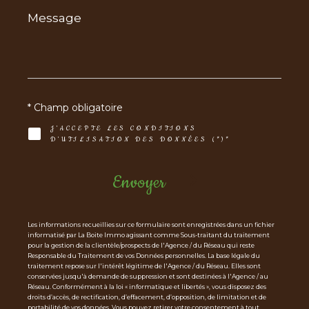
Message
*
* Champ obligatoire
J'ACCEPTE LES CONDITIONS
D'UTILISATION DES DONNÉES (*)*
Envoyer
Les informations recueillies sur ce formulaire sont enregistrées dans un fichier
informatisé par La Boite Immo agissant comme Sous-traitant du traitement
pour la gestion de la clientèle/prospects de l'Agence / du Réseau qui reste
Responsable du Traitement de vos Données personnelles. La base légale du
traitement repose sur l'intérêt légitime de l'Agence / du Réseau. Elles sont
conservées jusqu'à demande de suppression et sont destinées à l'Agence / au
Réseau. Conformément à la loi « informatique et libertés », vous disposez des
droits d’accès, de rectification, d’effacement, d’opposition, de limitation et de
portabilité de vos données. Vous pouvez retirer votre consentement à tout