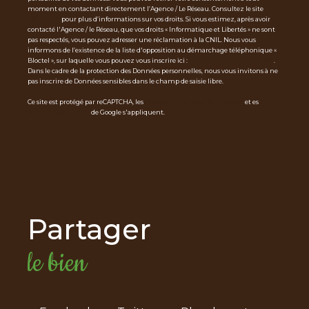
moment en contactant directement l’Agence / Le Réseau. Consultez le site
http
s://cnil.fr/fr
pour plus d’informations sur vos droits. Si vous estimez, après avoir
contacté l'Agence / le Réseau, que vos droits « Informatique et Libertés » ne sont
pas respectés, vous pouvez adresser une réclamation à la CNIL. Nous vous
informons de l’existence de la liste d'opposition au démarchage téléphonique «
Bloctel », sur laquelle vous pouvez vous inscrire ici :
https://www.bloctel.gouv.fr
.
Dans le cadre de la protection des Données personnelles, nous vous invitons à ne
pas inscrire de Données sensibles dans le champ de saisie libre.
Ce site est protégé par reCAPTCHA, les
Politiques de Confidentialité
et es
Condi
tions d'utilisation
de Google s'appliquent.
partager
le bien