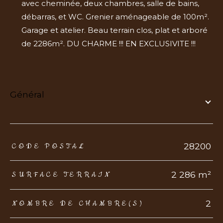
avec cheminée, deux chambres, salle de bains,
débarras, et WC. Grenier aménageable de 100m².
Garage et atelier. Beau terrain clos, plat et arboré
de 2286m². DU CHARME !!! EN EXCLUSIVITE !!!
général
TRAD_ZEPHYR_Caracteristique
TRAD_ZEPHYR_Valeurs
28200
CODE POSTAL
2 286 m²
SURFACE TERRAIN
2
NOMBRE DE CHAMBRE(S)