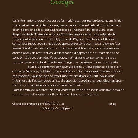
Envoyer
Les informations recueillies sur ce formulaire sont enregistrées dans un fichier
informatisé par La Boite Immo agissant comme Sous-traitant du traitement
pour la gestion de la clientèle/prospects de l'Agence / du Réseau qui reste
Responsable du Traitement de vos Données personnelles. La base légale du
traitement repose sur l'intérêt légitime de l'Agence / du Réseau. Elles sont
conservées jusqu'à demande de suppression et sont destinées à l'Agence / au
Réseau. Conformément à la loi « informatique et libertés », vous disposez des
droits d’accès, de rectification, d’effacement, d’opposition, de limitation et de
portabilité de vos données. Vous pouvez retirer votre consentement à tout
moment en contactant directement l’Agence / Le Réseau. Consultez le site
http
s://cnil.fr/fr
pour plus d’informations sur vos droits. Si vous estimez, après avoir
contacté l'Agence / le Réseau, que vos droits « Informatique et Libertés » ne sont
pas respectés, vous pouvez adresser une réclamation à la CNIL. Nous vous
informons de l’existence de la liste d'opposition au démarchage téléphonique «
Bloctel », sur laquelle vous pouvez vous inscrire ici :
https://www.bloctel.gouv.fr
.
Dans le cadre de la protection des Données personnelles, nous vous invitons à ne
pas inscrire de Données sensibles dans le champ de saisie libre.
Ce site est protégé par reCAPTCHA, les
Politiques de Confidentialité
et es
Condi
tions d'utilisation
de Google s'appliquent.