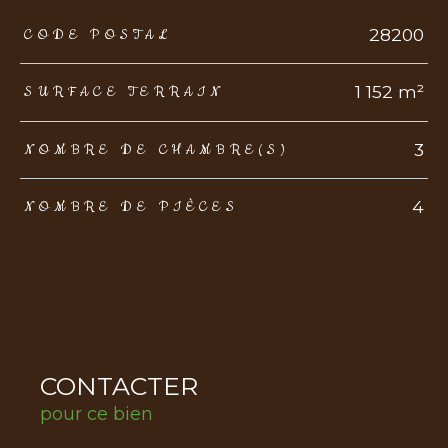
TRAD_ZEPHYR_Caracteristique
TRAD_ZEPHYR_Valeurs
28200
CODE POSTAL
1 152 m²
SURFACE TERRAIN
3
NOMBRE DE CHAMBRE(S)
4
NOMBRE DE PIÈCES
CONTACTER
pour ce bien