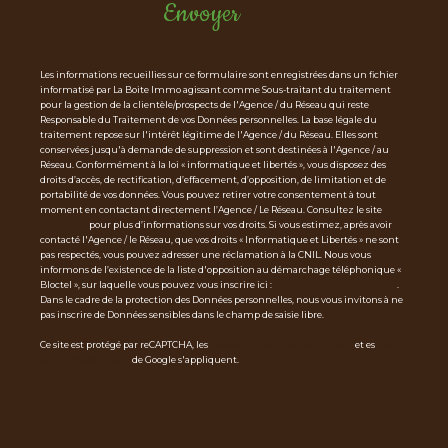
Envoyer
Les informations recueillies sur ce formulaire sont enregistrées dans un fichier
informatisé par La Boite Immo agissant comme Sous-traitant du traitement
pour la gestion de la clientèle/prospects de l'Agence / du Réseau qui reste
Responsable du Traitement de vos Données personnelles. La base légale du
traitement repose sur l'intérêt légitime de l'Agence / du Réseau. Elles sont
conservées jusqu'à demande de suppression et sont destinées à l'Agence / au
Réseau. Conformément à la loi « informatique et libertés », vous disposez des
droits d’accès, de rectification, d’effacement, d’opposition, de limitation et de
portabilité de vos données. Vous pouvez retirer votre consentement à tout
moment en contactant directement l’Agence / Le Réseau. Consultez le site
http
s://cnil.fr/fr
pour plus d’informations sur vos droits. Si vous estimez, après avoir
contacté l'Agence / le Réseau, que vos droits « Informatique et Libertés » ne sont
pas respectés, vous pouvez adresser une réclamation à la CNIL. Nous vous
informons de l’existence de la liste d'opposition au démarchage téléphonique «
Bloctel », sur laquelle vous pouvez vous inscrire ici :
https://www.bloctel.gouv.fr
.
Dans le cadre de la protection des Données personnelles, nous vous invitons à ne
pas inscrire de Données sensibles dans le champ de saisie libre.
Ce site est protégé par reCAPTCHA, les
Politiques de Confidentialité
et es
Condi
tions d'utilisation
de Google s'appliquent.