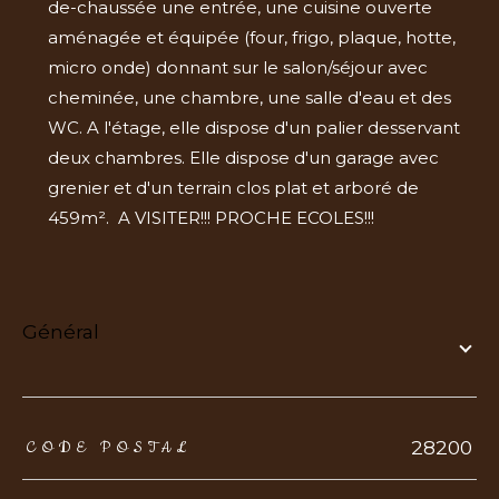
de-chaussée une entrée, une cuisine ouverte
aménagée et équipée (four, frigo, plaque, hotte,
micro onde) donnant sur le salon/séjour avec
cheminée, une chambre, une salle d'eau et des
WC. A l'étage, elle dispose d'un palier desservant
deux chambres. Elle dispose d'un garage avec
grenier et d'un terrain clos plat et arboré de
459m². A VISITER!!! PROCHE ECOLES!!!
général
TRAD_ZEPHYR_Caracteristique
TRAD_ZEPHYR_Valeurs
28200
CODE POSTAL