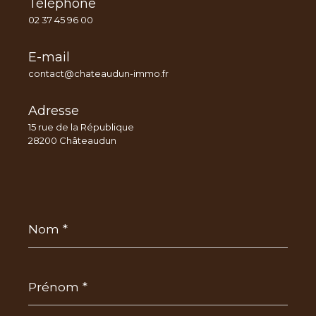
Téléphone
02 37 45 96 00
E-mail
contact@chateaudun-immo.fr
Adresse
15 rue de la République
28200 Châteaudun
Nom
*
Prénom
*