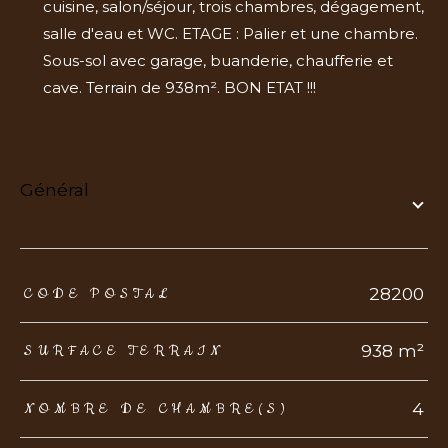
cuisine, salon/séjour, trois chambres, dégagement,
salle d'eau et WC. ETAGE : Palier et une chambre.
Sous-sol avec garage, buanderie, chaufferie et
cave. Terrain de 938m². BON ETAT !!!
général
TRAD_ZEPHYR_Caracteristique
TRAD_ZEPHYR_Valeurs
28200
CODE POSTAL
938 m²
SURFACE TERRAIN
4
NOMBRE DE CHAMBRE(S)