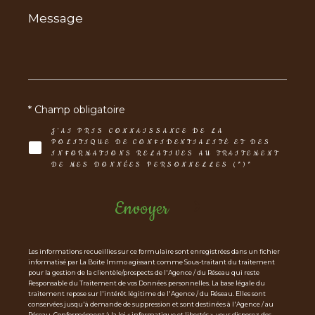
Message
*
* Champ obligatoire
J'AI PRIS CONNAISSANCE DE LA
POLITIQUE DE CONFIDENTIALITÉ ET DES
INFORMATIONS RELATIVES AU TRAITEMENT
DE MES DONNÉES PERSONNELLES (*)*
Envoyer
Les informations recueillies sur ce formulaire sont enregistrées dans un fichier
informatisé par La Boite Immo agissant comme Sous-traitant du traitement
pour la gestion de la clientèle/prospects de l'Agence / du Réseau qui reste
Responsable du Traitement de vos Données personnelles. La base légale du
traitement repose sur l'intérêt légitime de l'Agence / du Réseau. Elles sont
conservées jusqu'à demande de suppression et sont destinées à l'Agence / au
Réseau. Conformément à la loi « informatique et libertés », vous disposez des