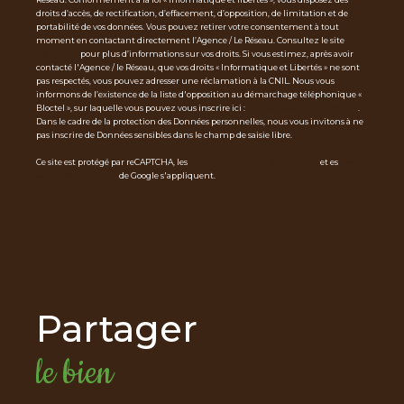
droits d’accès, de rectification, d’effacement, d’opposition, de limitation et de
portabilité de vos données. Vous pouvez retirer votre consentement à tout
moment en contactant directement l’Agence / Le Réseau. Consultez le site
http
s://cnil.fr/fr
pour plus d’informations sur vos droits. Si vous estimez, après avoir
contacté l'Agence / le Réseau, que vos droits « Informatique et Libertés » ne sont
pas respectés, vous pouvez adresser une réclamation à la CNIL. Nous vous
informons de l’existence de la liste d'opposition au démarchage téléphonique «
Bloctel », sur laquelle vous pouvez vous inscrire ici :
https://www.bloctel.gouv.fr
.
Dans le cadre de la protection des Données personnelles, nous vous invitons à ne
pas inscrire de Données sensibles dans le champ de saisie libre.
Ce site est protégé par reCAPTCHA, les
Politiques de Confidentialité
et es
Condi
tions d'utilisation
de Google s'appliquent.
partager
le bien