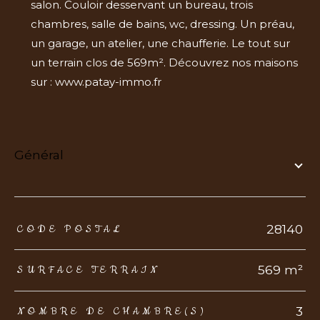
salon. Couloir desservant un bureau, trois
chambres, salle de bains, wc, dressing. Un préau,
un garage, un atelier, une chaufferie. Le tout sur
un terrain clos de 569m². Découvrez nos maisons
sur : www.patay-immo.fr
général
TRAD_ZEPHYR_Caracteristique
TRAD_ZEPHYR_Valeurs
28140
CODE POSTAL
569 m²
SURFACE TERRAIN
3
NOMBRE DE CHAMBRE(S)