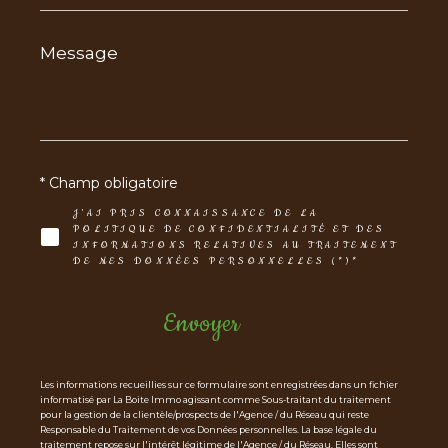
Message
*
* Champ obligatoire
J'AI PRIS CONNAISSANCE DE LA
POLITIQUE DE CONFIDENTIALITÉ ET DES
INFORMATIONS RELATIVES AU TRAITEMENT
DE MES DONNÉES PERSONNELLES (*)*
Envoyer
Les informations recueillies sur ce formulaire sont enregistrées dans un fichier
informatisé par La Boite Immo agissant comme Sous-traitant du traitement
pour la gestion de la clientèle/prospects de l'Agence / du Réseau qui reste
Responsable du Traitement de vos Données personnelles. La base légale du
traitement repose sur l'intérêt légitime de l'Agence / du Réseau. Elles sont