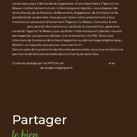
conservées jusqu'à demande de suppression et sont destinées à l'Agence / au
Réseau. Conformément à la loi « informatique et libertés », vous disposez des
droits d’accès, de rectification, d’effacement, d’opposition, de limitation et de
portabilité de vos données. Vous pouvez retirer votre consentement à tout
moment en contactant directement l’Agence / Le Réseau. Consultez le site
http
s://cnil.fr/fr
pour plus d’informations sur vos droits. Si vous estimez, après avoir
contacté l'Agence / le Réseau, que vos droits « Informatique et Libertés » ne sont
pas respectés, vous pouvez adresser une réclamation à la CNIL. Nous vous
informons de l’existence de la liste d'opposition au démarchage téléphonique «
Bloctel », sur laquelle vous pouvez vous inscrire ici :
https://www.bloctel.gouv.fr
.
Dans le cadre de la protection des Données personnelles, nous vous invitons à ne
pas inscrire de Données sensibles dans le champ de saisie libre.
Ce site est protégé par reCAPTCHA, les
Politiques de Confidentialité
et es
Condi
tions d'utilisation
de Google s'appliquent.
partager
le bien