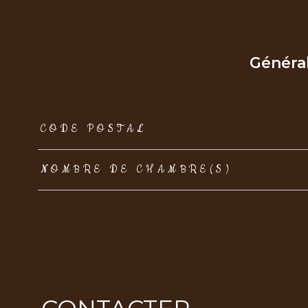
Généra
TRAD_ZEPHYR_Caracteristique
TRAD_ZEPHYR_Val
CODE POSTAL
NOMBRE DE CHAMBRE(S)