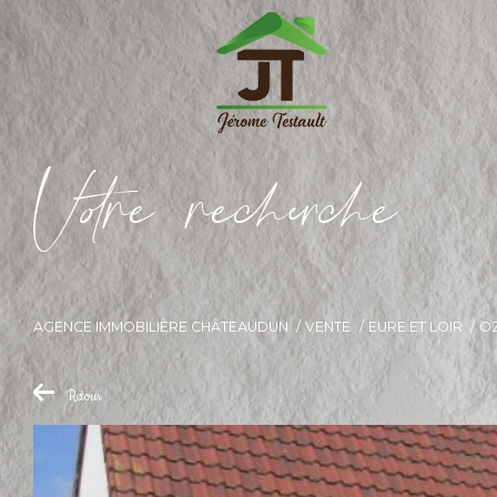
V
o
r
e
r
e
c
e
c
e
AGENCE IMMOBILIÈRE CHÂTEAUDUN
VENTE
EURE ET LOIR
OZ
Retour