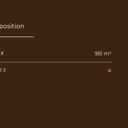
osition
951 m²
IN
4
ES