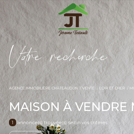
V
o
r
e
r
e
c
e
c
e
AGENCE IMMOBILIÈRE CHÂTEAUDUN
VENTE
LOIR ET CHER
M
MAISON À VENDRE
1
annonce(s) trouvée(s) selon vos critères