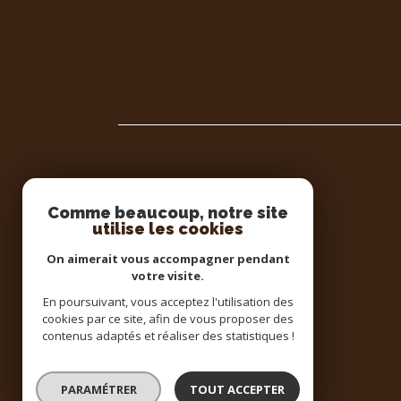
Comme beaucoup, notre site
utilise les cookies
JT Immobilier
On aimerait vous accompagner pendant
votre visite.
02 37 45 96 00
En poursuivant, vous acceptez l'utilisation des
contact@chateaudun-immo.fr
cookies par ce site, afin de vous proposer des
15 rue de la République
contenus adaptés et réaliser des statistiques !
28200
châteaudun
PARAMÉTRER
TOUT ACCEPTER