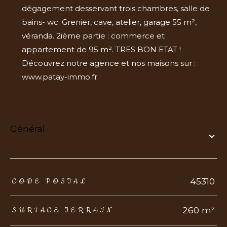
dégagement desservant trois chambres, salle de
bains- wc. Grenier, cave, atelier, garage 55 m²,
véranda. 2ième partie : commerce et
appartement de 95 m². TRES BON ETAT !
Découvrez notre agence et nos maisons sur :
www.patay-immo.fr
général
TRAD_ZEPHYR_Caracteristique
TRAD_ZEPHYR_Valeurs
45310
CODE POSTAL
260 m²
SURFACE TERRAIN