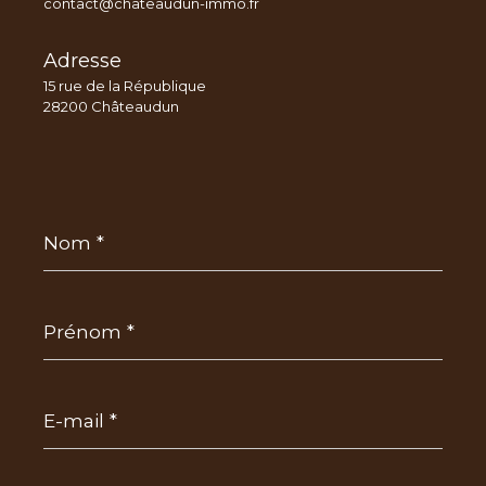
contact@chateaudun-immo.fr
Adresse
15 rue de la République
28200 Châteaudun
Nom
*
Prénom
*
E-
mail
*