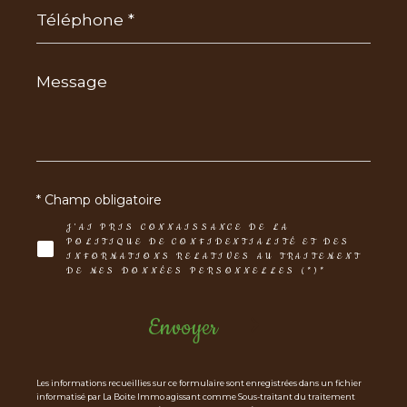
Téléphone
*
Message
*
* Champ obligatoire
J'AI PRIS CONNAISSANCE DE LA
POLITIQUE DE CONFIDENTIALITÉ ET DES
INFORMATIONS RELATIVES AU TRAITEMENT
DE MES DONNÉES PERSONNELLES (*)*
Envoyer
Les informations recueillies sur ce formulaire sont enregistrées dans un fichier
informatisé par La Boite Immo agissant comme Sous-traitant du traitement