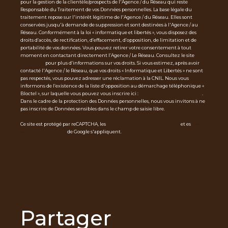
pour la gestion de la clientèle/prospects de l'Agence / du Réseau qui reste
Responsable du Traitement de vos Données personnelles. La base légale du
traitement repose sur l'intérêt légitime de l'Agence / du Réseau. Elles sont
conservées jusqu'à demande de suppression et sont destinées à l'Agence / au
Réseau. Conformément à la loi « informatique et libertés », vous disposez des
droits d’accès, de rectification, d’effacement, d’opposition, de limitation et de
portabilité de vos données. Vous pouvez retirer votre consentement à tout
moment en contactant directement l’Agence / Le Réseau. Consultez le site
http
s://cnil.fr/fr
pour plus d’informations sur vos droits. Si vous estimez, après avoir
contacté l'Agence / le Réseau, que vos droits « Informatique et Libertés » ne sont
pas respectés, vous pouvez adresser une réclamation à la CNIL. Nous vous
informons de l’existence de la liste d'opposition au démarchage téléphonique «
Bloctel », sur laquelle vous pouvez vous inscrire ici :
https://www.bloctel.gouv.fr
.
Dans le cadre de la protection des Données personnelles, nous vous invitons à ne
pas inscrire de Données sensibles dans le champ de saisie libre.
Ce site est protégé par reCAPTCHA, les
Politiques de Confidentialité
et es
Condi
tions d'utilisation
de Google s'appliquent.
partager