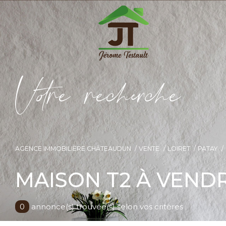
V
o
r
e
r
e
c
e
c
e
AGENCE IMMOBILIÈRE CHÂTEAUDUN
VENTE
LOIRET
PATAY
MAISON T2 À VEND
0
annonce(s) trouvée(s) selon vos critères