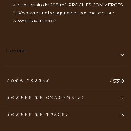
sur un terrain de 298 m². PROCHES COMMERCES
!!! Dévouvrez notre agence et nos maisons sur :
www.patay-immo.fr
général
TRAD_ZEPHYR_Caracteristique
TRAD_ZEPHYR_Valeurs
45310
CODE POSTAL
2
NOMBRE DE CHAMBRE(S)
3
NOMBRE DE PIÈCES