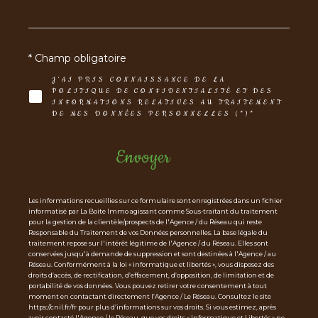
* Champ obligatoire
J'AI PRIS CONNAISSANCE DE LA
POLITIQUE DE CONFIDENTIALITÉ ET DES
INFORMATIONS RELATIVES AU TRAITEMENT
DE MES DONNÉES PERSONNELLES (*)*
Envoyer
Les informations recueillies sur ce formulaire sont enregistrées dans un fichier
informatisé par La Boite Immo agissant comme Sous-traitant du traitement
pour la gestion de la clientèle/prospects de l'Agence / du Réseau qui reste
Responsable du Traitement de vos Données personnelles. La base légale du
traitement repose sur l'intérêt légitime de l'Agence / du Réseau. Elles sont
conservées jusqu'à demande de suppression et sont destinées à l'Agence / au
Réseau. Conformément à la loi « informatique et libertés », vous disposez des
droits d’accès, de rectification, d’effacement, d’opposition, de limitation et de
portabilité de vos données. Vous pouvez retirer votre consentement à tout
moment en contactant directement l’Agence / Le Réseau. Consultez le site
https://cnil.fr/fr pour plus d’informations sur vos droits. Si vous estimez, après
avoir contacté l'Agence / le Réseau, que vos droits « Informatique et Libertés » ne