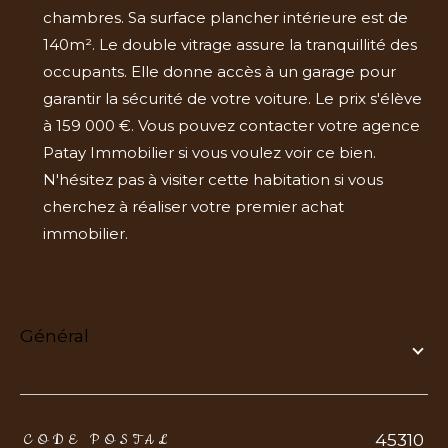
chambres. Sa surface plancher intérieure est de
140m². Le double vitrage assure la tranquillité des
occupants. Elle donne accès à un garage pour
garantir la sécurité de votre voiture. Le prix s'élève
à 159 000 €. Vous pouvez contacter votre agence
Patay Immobilier si vous voulez voir ce bien.
N'hésitez pas à visiter cette habitation si vous
cherchez à réaliser votre premier achat
immobilier.
général
TRAD_ZEPHYR_Caracteristique
TRAD_ZEPHYR_Valeurs
45310
CODE POSTAL