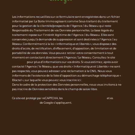
Les informations recueillies sur ce formulaire sont enregistrées dans un fichier
informatisé par La Boite Immo agissant comme Sous-traitant du traitement
pour la gestion de la clientèle/prospects de l'Agence / du Réseau qui reste
Responsable du Traitement de vos Données personnelles. La base légale du
traitement repose sur l'intérêt légitime de l'Agence / du Réseau. Elles sont
conservées jusqu'à demande de suppression et sont destinées à l'Agence / au
Réseau. Conformément à la loi « informatique et libertés », vous disposez des
droits d’accès, de rectification, d’effacement, d’opposition, de limitation et de
portabilité de vos données. Vous pouvez retirer votre consentement à tout
moment en contactant directement l’Agence / Le Réseau. Consultez le site
http
s://cnil.fr/fr
pour plus d’informations sur vos droits. Si vous estimez, après avoir
contacté l'Agence / le Réseau, que vos droits « Informatique et Libertés » ne sont
pas respectés, vous pouvez adresser une réclamation à la CNIL. Nous vous
informons de l’existence de la liste d'opposition au démarchage téléphonique «
Bloctel », sur laquelle vous pouvez vous inscrire ici :
https://www.bloctel.gouv.fr
.
Dans le cadre de la protection des Données personnelles, nous vous invitons à ne
pas inscrire de Données sensibles dans le champ de saisie libre.
Ce site est protégé par reCAPTCHA, les
Politiques de Confidentialité
et es
Condi
tions d'utilisation
de Google s'appliquent.