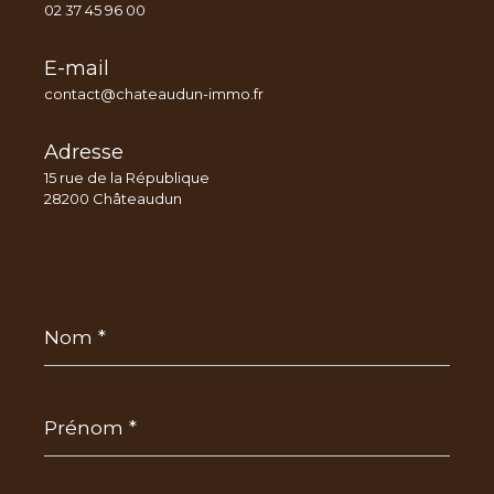
02 37 45 96 00
E-mail
contact@chateaudun-immo.fr
Adresse
15 rue de la République
28200 Châteaudun
Nom
*
Prénom
*