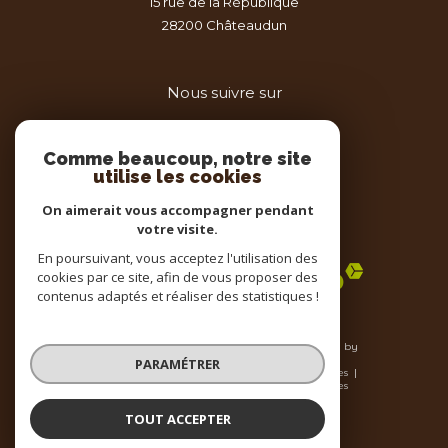
15 rue de la République
28200
châteaudun
Nous suivre sur
Comme beaucoup, notre site
utilise les cookies
On aimerait vous accompagner pendant
votre visite.
Adhérents
En poursuivant, vous acceptez l'utilisation des
cookies par ce site, afin de vous proposer des
contenus adaptés et réaliser des statistiques !
© 2026 | Tous droits réservés | Traduction powered by
Google |
PARAMÉTRER
Nos honoraires
Plan du site
Mentions légales
Admin
Nos liens
Politique RGPD
Cookies
TOUT ACCEPTER