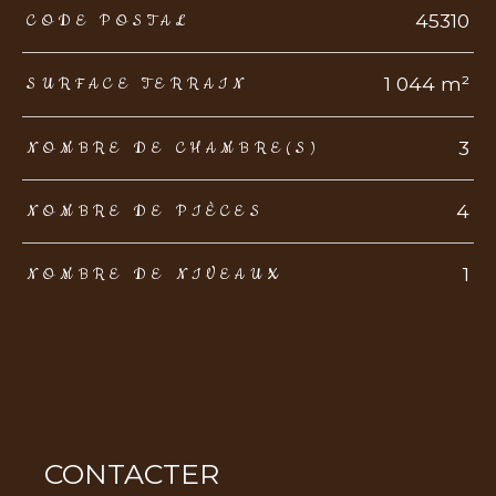
TRAD_ZEPHYR_Caracteristique
TRAD_ZEPHYR_Valeurs
45310
CODE POSTAL
1 044 m²
SURFACE TERRAIN
3
NOMBRE DE CHAMBRE(S)
4
NOMBRE DE PIÈCES
1
NOMBRE DE NIVEAUX
CONTACTER