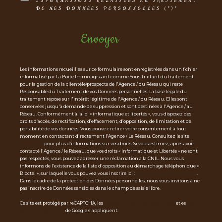
INFORMATIONS RELATIVES AU TRAITEMENT
DE MES DONNÉES PERSONNELLES (*)*
Envoyer
Les informations recueillies sur ce formulaire sont enregistrées dans un fichier
informatisé par La Boite Immo agissant comme Sous-traitant du traitement
pour la gestion de la clientèle/prospects de l'Agence / du Réseau qui reste
Responsable du Traitement de vos Données personnelles. La base légale du
traitement repose sur l'intérêt légitime de l'Agence / du Réseau. Elles sont
conservées jusqu'à demande de suppression et sont destinées à l'Agence / au
Réseau. Conformément à la loi « informatique et libertés », vous disposez des
droits d’accès, de rectification, d’effacement, d’opposition, de limitation et de
portabilité de vos données. Vous pouvez retirer votre consentement à tout
moment en contactant directement l’Agence / Le Réseau. Consultez le site
http
s://cnil.fr/fr
pour plus d’informations sur vos droits. Si vous estimez, après avoir
contacté l'Agence / le Réseau, que vos droits « Informatique et Libertés » ne sont
pas respectés, vous pouvez adresser une réclamation à la CNIL. Nous vous
informons de l’existence de la liste d'opposition au démarchage téléphonique «
Bloctel », sur laquelle vous pouvez vous inscrire ici :
https://www.bloctel.gouv.fr
.
Dans le cadre de la protection des Données personnelles, nous vous invitons à ne
pas inscrire de Données sensibles dans le champ de saisie libre.
Ce site est protégé par reCAPTCHA, les
Politiques de Confidentialité
et es
Condi
tions d'utilisation
de Google s'appliquent.